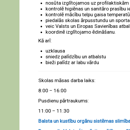
nosūta izglītojamos uz profilaktiskām
kontrolē higiēnas un sanitāro prasību 
kontrolē mācību telpu gaisa temperatū
piedalās skolas ārpusstundu un sport
veic Valsts un Eiropas Savienības atb
koordinē izglītojamo ēdināšanu.
Kā arī:
uzklausa
sniedz palīdzību un atbalstu
bieži palīdz ar labu vārdu
Skolas māsas darba laiks:
8:00 – 16:00
Pusdienu pārtraukums:
11:00 – 11:30
Balsta un kustību orgānu sistēmas slimīb