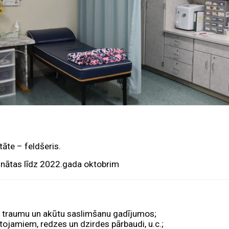
tāte – feldšeris.
rinātas līdz 2022.gada oktobrim
u traumu un akūtu saslimšanu gadījumos;
ojamiem, redzes un dzirdes pārbaudi, u.c.;