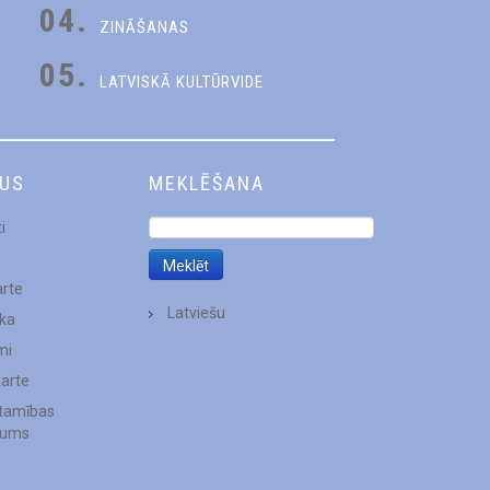
04.
ZINĀŠANAS
05.
LATVISKĀ KULTŪRVIDE
DUS
MEKLĒŠANA
i
arte
Latviešu
ēka
mi
karte
stamības
jums