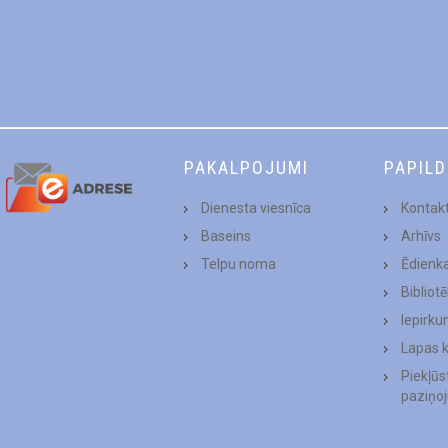
PAKALPOJUMI
PAPIL
Dienesta viesnīca
Kontakt
Baseins
Arhīvs
Telpu noma
Ēdienk
Bibliot
Iepirku
Lapas 
Piekļū
paziņo