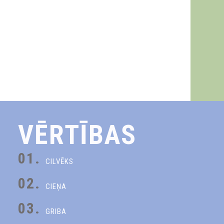
VĒRTĪBAS
01.
CILVĒKS
02.
CIEŅA
03.
GRIBA