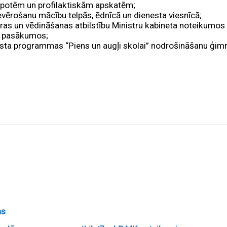
 potēm un profilaktiskām apskatēm;
ievērošanu mācību telpās, ēdnīcā un dienesta viesnīcā;
ras un vēdināšanas atbilstību Ministru kabineta noteikumos
a pasākumos;
alsta programmas “Piens un augļi skolai” nodrošināšanu ģimn
as