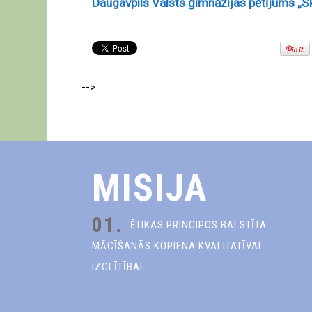
Daugavpils Valsts ģimnāzijas pētījums „
-->
MISIJA
01.
ĒTIKAS PRINCIPOS BALSTĪTA
MĀCĪŠANĀS KOPIENA KVALITATĪVAI
IZGLĪTĪBAI