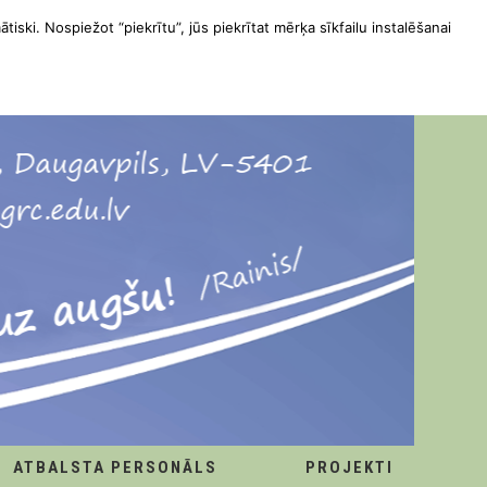
ātiski. Nospiežot “piekrītu”, jūs piekrītat mērķa sīkfailu instalēšanai
ATBALSTA PERSONĀLS
PROJEKTI