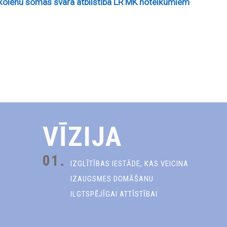
Skolēnu somas svara atbilstība LR MK noteikumiem
VĪZIJA
01.
IZGLĪTĪBAS IESTĀDE, KAS VEICINA
IZAUGSMES DOMĀŠANU
ILGTSPĒJĪGAI ATTĪSTĪBAI