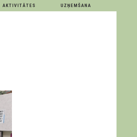
AKTIVITĀTES
UZŅEMŠANA