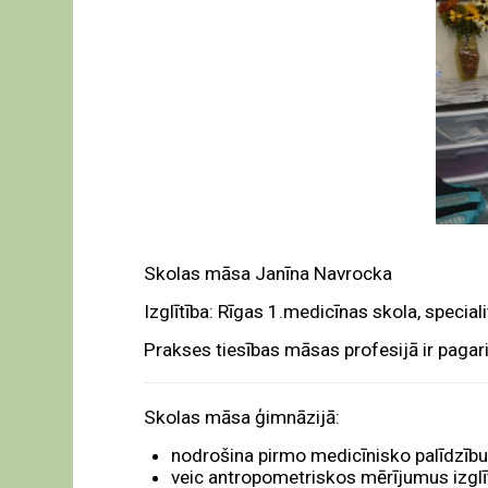
Skolas māsa Janīna Navrocka
Izglītība: Rīgas 1.medicīnas skola, speciali
Prakses tiesības māsas profesijā ir paga
Skolas māsa ģimnāzijā:
nodrošina pirmo medicīnisko palīdzīb
veic antropometriskos mērījumus izglīt