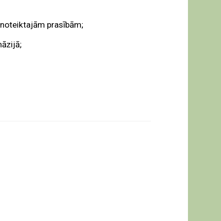
 noteiktajām prasībām;
āzijā;