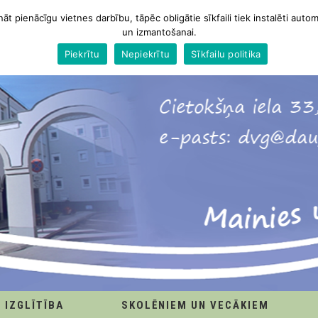
nāt pienācīgu vietnes darbību, tāpēc obligātie sīkfaili tiek instalēti autom
un izmantošanai.
Piekrītu
Nepiekrītu
Sīkfailu politika
IZGLĪTĪBA
SKOLĒNIEM UN VECĀKIEM