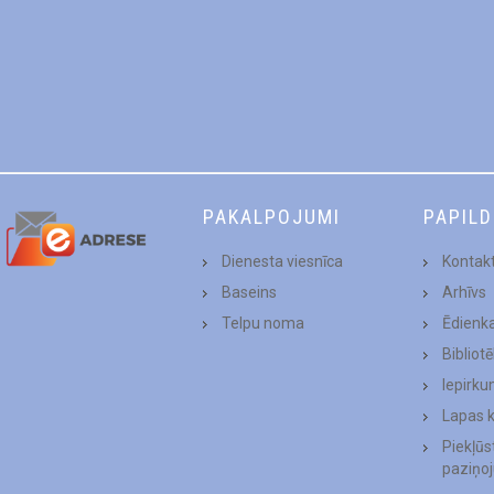
PAKALPOJUMI
PAPIL
Dienesta viesnīca
Kontakt
Baseins
Arhīvs
Telpu noma
Ēdienk
Bibliot
Iepirku
Lapas 
Piekļū
paziņo