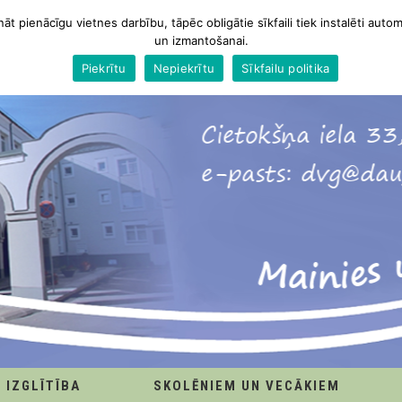
nāt pienācīgu vietnes darbību, tāpēc obligātie sīkfaili tiek instalēti autom
un izmantošanai.
Piekrītu
Nepiekrītu
Sīkfailu politika
IZGLĪTĪBA
SKOLĒNIEM UN VECĀKIEM