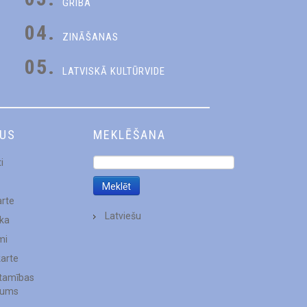
GRIBA
04.
ZINĀŠANAS
05.
LATVISKĀ KULTŪRVIDE
DUS
MEKLĒŠANA
i
arte
Latviešu
ēka
mi
karte
stamības
jums