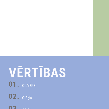
VĒRTĪBAS
01.
CILVĒKS
02.
CIEŅA
03.