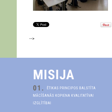
-->
MISIJA
01.
ĒTIKAS PRINCIPOS BALSTĪTA
MĀCĪŠANĀS KOPIENA KVALITATĪVAI
IZGLĪTĪBAI