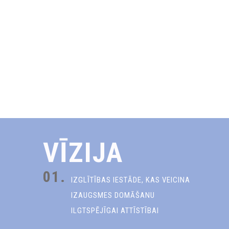
VĪZIJA
01.
IZGLĪTĪBAS IESTĀDE, KAS VEICINA
IZAUGSMES DOMĀŠANU
ILGTSPĒJĪGAI ATTĪSTĪBAI