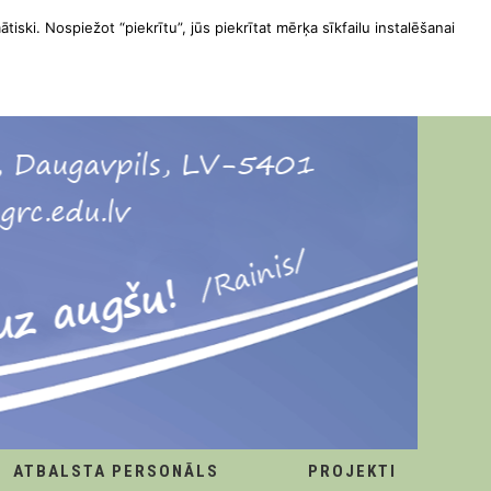
ātiski. Nospiežot “piekrītu”, jūs piekrītat mērķa sīkfailu instalēšanai
ATBALSTA PERSONĀLS
PROJEKTI