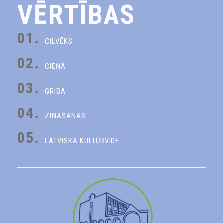
VĒRTĪBAS
01.
CILVĒKS
02.
CIEŅA
03.
GRIBA
04.
ZINĀŠANAS
05.
LATVISKĀ KULTŪRVIDE