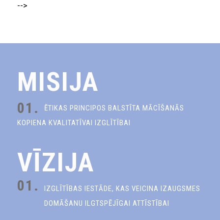
-->
MISIJA
01.
ĒTIKAS PRINCIPOS BALSTĪTA MĀCĪŠANĀS
KOPIENA KVALITATĪVAI IZGLĪTĪBAI
VĪZIJA
01.
IZGLĪTĪBAS IESTĀDE, KAS VEICINA IZAUGSMES
DOMĀŠANU ILGTSPĒJĪGAI ATTĪSTĪBAI