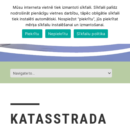
Mūsu interneta vietnē tiek izmantoti sīkfaili. Sīkfaili palīdz
nodrošināt pienācīgu vietnes darbību, tāpēc obligātie sīkfaili
tiek instalēti automātiski. Nospiežot “piekrītu”, jūs piekrītat
mērķa sīkfailu instalēšanai un izmantošanai.
Piekrītu
Nepiekrītu
Sīkfailu politika
KATASSTRADA