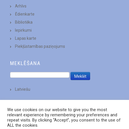
Arhīvs
Ēdienkarte
Bibliotēka
Iepirkumi
Lapas karte
Piekļūstamības paziņojums
MEKLĒŠANA
Latviešu
We use cookies on our website to give you the most
relevant experience by remembering your preferences and
repeat visits. By clicking “Accept”, you consent to the use of
ALL the cookies.