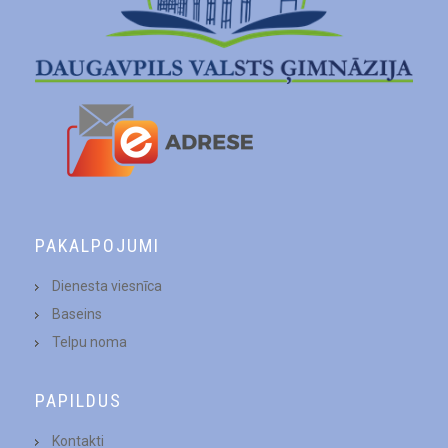
PAKALPOJUMI
Dienesta viesnīca
Baseins
Telpu noma
PAPILDUS
Kontakti