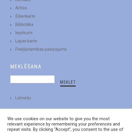
Arhīvs
Ēdienkarte
Bibliotēka
Iepirkumi
Lapas karte
Piekļūstamības paziņojums
MEKLĒŠANA
Latviešu
We use cookies on our website to give you the most
relevant experience by remembering your preferences and
repeat visits. By clicking “Accept”, you consent to the use of