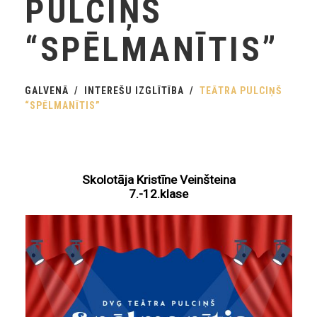
PULCIŅŠ
“SPĒLMANĪTIS”
GALVENĀ
INTEREŠU IZGLĪTĪBA
TEĀTRA PULCIŅŠ
“SPĒLMANĪTIS”
Skolotāja Kristīne Veinšteina
7.-12.klase