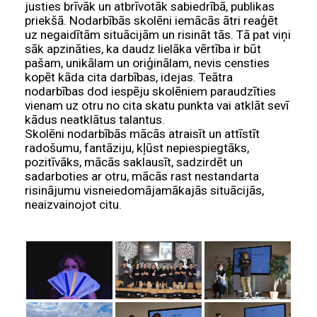
justies brīvāk un atbrīvotāk sabiedrībā, publikas
priekšā. Nodarbībās skolēni iemācās ātri reaģēt
uz negaidītām situācijām un risināt tās. Tā pat viņi
sāk apzināties, ka daudz lielāka vērtība ir būt
pašam, unikālam un oriģinālam, nevis censties
kopēt kāda cita darbības, idejas. Teātra
nodarbības dod iespēju skolēniem paraudzīties
vienam uz otru no cita skatu punkta vai atklāt sevī
kādus neatklātus talantus.
Skolēni nodarbībās mācās atraisīt un attīstīt
radošumu, fantāziju, kļūst nepiespiegtāks,
pozitīvāks, mācās saklausīt, sadzirdēt un
sadarboties ar otru, mācās rast nestandarta
risinājumu visneiedomājamākajās situācijās,
neaizvainojot citu.