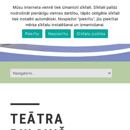
Mūsu interneta vietnē tiek izmantoti sīkfaili. Sīkfaili palīdz
nodrošināt pienācīgu vietnes darbību, tāpēc obligātie sīkfaili
tiek instalēti automātiski. Nospiežot “piekrītu”, jūs piekrītat
mērķa sīkfailu instalēšanai un izmantošanai.
Piekrītu
Nepiekrītu
Sīkfailu politika
TEĀTRA