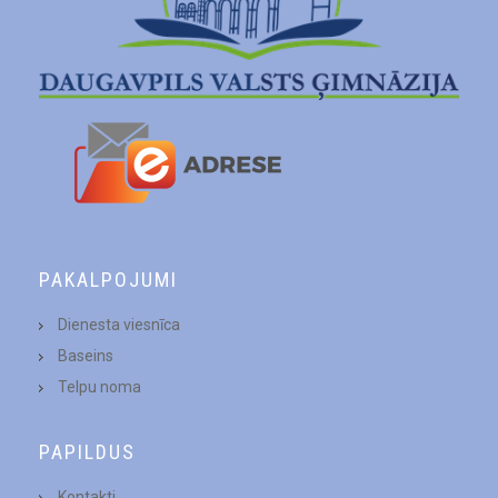
PAKALPOJUMI
Dienesta viesnīca
Baseins
Telpu noma
PAPILDUS
Kontakti