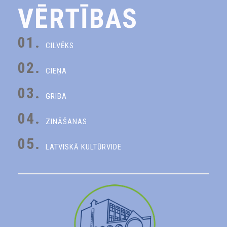
VĒRTĪBAS
01.
CILVĒKS
02.
CIEŅA
03.
GRIBA
04.
ZINĀŠANAS
05.
LATVISKĀ KULTŪRVIDE