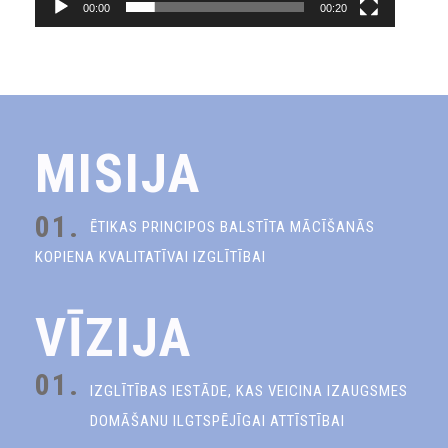
00:00
00:20
MISIJA
01.
ĒTIKAS PRINCIPOS BALSTĪTA MĀCĪŠANĀS
KOPIENA KVALITATĪVAI IZGLĪTĪBAI
VĪZIJA
01.
IZGLĪTĪBAS IESTĀDE, KAS VEICINA IZAUGSMES
DOMĀŠANU ILGTSPĒJĪGAI ATTĪSTĪBAI