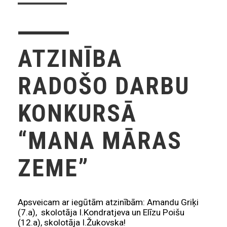
ATZINĪBA
RADOŠO DARBU
KONKURSĀ
“MANA MĀRAS
ZEME”
Apsveicam ar iegūtām atzinībām: Amandu Griķi
(7.a), skolotāja I.Kondratjeva un Elīzu Poišu
(12.a), skolotāja I.Žukovska!