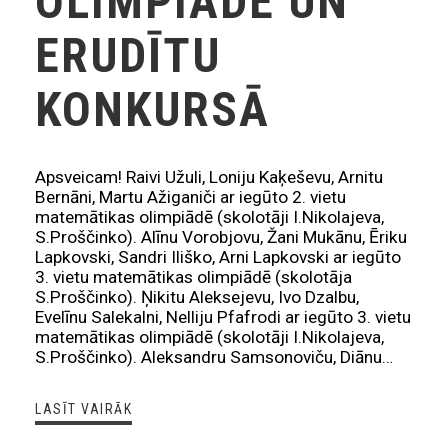
OLIMPIĀDE UN
ERUDĪTU
KONKURSĀ
Apsveicam! Raivi Užuli, Loniju Kaķeševu, Arnitu
Bernāni, Martu Ažiganiči ar iegūto 2. vietu
matemātikas olimpiādē (skolotāji I.Nikolajeva,
S.Proščinko). Alīnu Vorobjovu, Žani Mukānu, Ēriku
Lapkovski, Sandri Iliško, Arni Lapkovski ar iegūto
3. vietu matemātikas olimpiādē (skolotāja
S.Proščinko). Ņikitu Aleksejevu, Ivo Dzalbu,
Evelīnu Salekalni, Nelliju Pfafrodi ar iegūto 3. vietu
matemātikas olimpiādē (skolotāji I.Nikolajeva,
S.Proščinko). Aleksandru Samsonoviču, Diānu…
LASĪT VAIRĀK