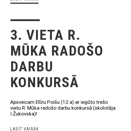
3. VIETA R.
MŪKA RADOŠO
DARBU
KONKURSĀ
Apsveicam Elīzu Poišu (12.a) ar iegūto trešo
vietu R. Mūka radošo darbu konkursā (skolotāja
I.Žukovska)!
LASĪT VAIRĀK