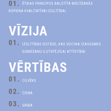
01.
ĒTIKAS PRINCIPOS BALSTĪTA MĀCĪŠANĀS
KOPIENA KVALITATĪVAI IZGLĪTĪBAI
VĪZIJA
01.
IZGLĪTĪBAS IESTĀDE, KAS VEICINA IZAUGSMES
DOMĀŠANU ILGTSPĒJĪGAI ATTĪSTĪBAI
VĒRTĪBAS
01.
CILVĒKS
02.
CIEŅA
03.
GRIBA