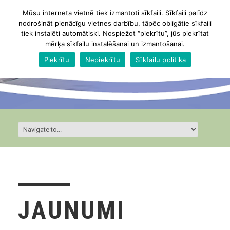
Mūsu interneta vietnē tiek izmantoti sīkfaili. Sīkfaili palīdz
nodrošināt pienācīgu vietnes darbību, tāpēc obligātie sīkfaili
tiek instalēti automātiski. Nospiežot “piekrītu”, jūs piekrītat
mērķa sīkfailu instalēšanai un izmantošanai.
Piekrītu
Nepiekrītu
Sīkfailu politika
JAUNUMI