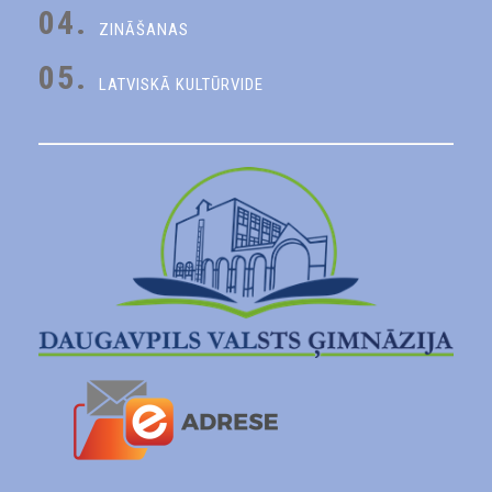
04.
ZINĀŠANAS
05.
LATVISKĀ KULTŪRVIDE