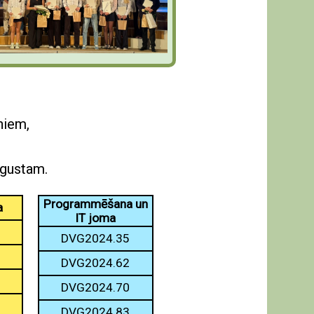
niem,
ugustam.
Programmēšana un
a
IT joma
DVG2024.35
DVG2024.62
DVG2024.70
DVG2024.83