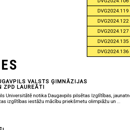
DVG2024.106
DVG2024.119
DVG2024.122
DVG2024.127
DVG2024.135
DVG2024.136
TES
UGAVPILS VALSTS ĢIMNĀZIJAS
N ZPD LAUREĀTI
s Universitātē notika Daugavpils pilsētas Izglītības, jaunat
tas izglītības iestāžu mācību priekšmetu olimpiāžu un ...
Ē!