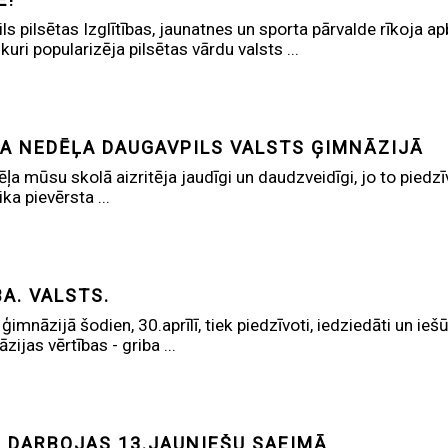
ls pilsētas Izglītības, jaunatnes un sporta pārvalde rīkoja
uri popularizēja pilsētas vārdu valsts ...
A NEDĒĻA DAUGAVPILS VALSTS ĢIMNĀZIJĀ
ļa mūsu skolā aizritēja jaudīgi un daudzveidīgi, jo to pied
ka pievērsta ...
BA. VALSTS.
imnāzijā šodien, 30.aprīlī, tiek piedzīvoti, iedziedāti un iešū
ijas vērtības - griba ...
I DARBOJAS 13.JAUNIEŠU SAEIMĀ