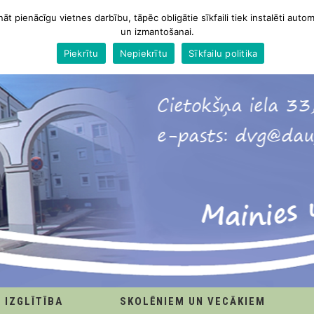
nāt pienācīgu vietnes darbību, tāpēc obligātie sīkfaili tiek instalēti autom
un izmantošanai.
Piekrītu
Nepiekrītu
Sīkfailu politika
IZGLĪTĪBA
SKOLĒNIEM UN VECĀKIEM