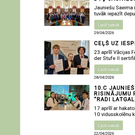
Jauniešu Saeima ir
tuvāk iepazīt deput
Lasīt vairāk
29/04/2026
CEĻŠ UZ IES
23.aprīlī Vācijas
der Stufe II sertif
Lasīt vairāk
28/04/2026
10.C JAUNIEŠ
RISINĀJUMU 
“RADI LATGAL
17.aprīlī ar hakat
10 vidusskolēnu k
Lasīt vairāk
22/04/2026