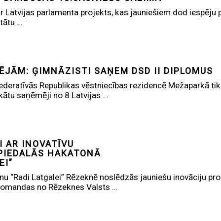
 Latvijas parlamenta projekts, kas jauniešiem dod iespēju pa
ātu ...
PĒJĀM: ĢIMNĀZISTI SAŅEM DSD II DIPLOMUS
 Federatīvās Republikas vēstniecības rezidencē Mežaparkā t
ikātu saņēmēji no 8 Latvijas ...
I AR INOVATĪVU
PIEDALĀS HAKATONĀ
EI”
onu “Radi Latgalei” Rēzeknē noslēdzās jauniešu inovāciju pro
omandas no Rēzeknes Valsts ...