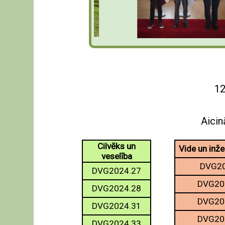
12
Aicin
Cilvēks un
Vide un inže
veselība
DVG20
DVG2024.27
DVG20
DVG2024.28
DVG20
DVG2024.31
DVG20
DVG2024.33