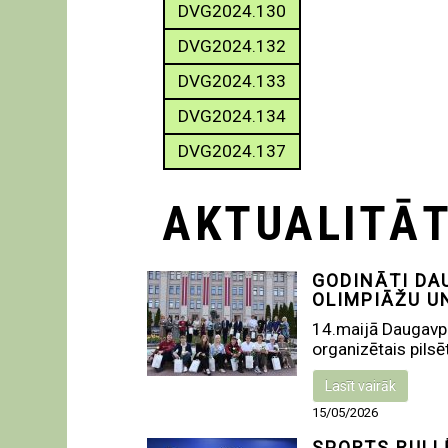
DVG2024.130
DVG2024.132
DVG2024.133
DVG2024.134
DVG2024.137
AKTUALITĀ
GODINĀTI DA
OLIMPIĀŽU U
14.maijā Daugavpil
organizētais pilsē
Lasīt vairāk
15/05/2026
SPORTS RULL