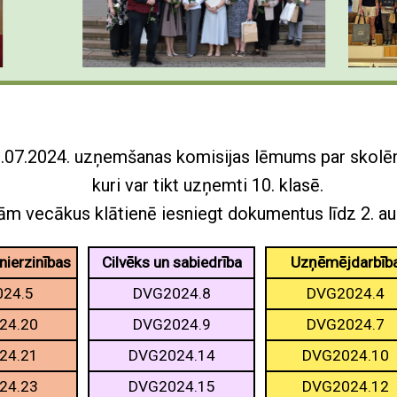
.07.2024. uzņemšanas komisijas lēmums par skolē
kuri var tikt uzņemti 10. klasē.
ām vecākus klātienē iesniegt dokumentus līdz 2. a
nierzinības
Cilvēks un sabiedrība
Uzņēmējdarbīb
24.5
DVG2024.8
DVG2024.4
24.20
DVG2024.9
DVG2024.7
24.21
DVG2024.14
DVG2024.10
24.23
DVG2024.15
DVG2024.12