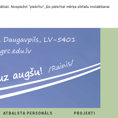
ātiski. Nospiežot “piekrītu”, jūs piekrītat mērķa sīkfailu instalēšanai
ATBALSTA PERSONĀLS
PROJEKTI