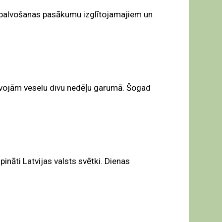
 apbalvošanas pasākumu izglītojamajiem un
zīvojām veselu divu nedēļu garumā. Šogad
pināti Latvijas valsts svētki. Dienas