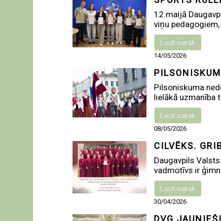
12.maijā Daugavpi
viņu pedagogiem, k
Lasīt vairāk
14/05/2026
PILSONISKUM
Pilsoniskuma nedē
lielākā uzmanība ti
Lasīt vairāk
08/05/2026
CILVĒKS. GRI
Daugavpils Valsts ģ
vadmotīvs ir ģimnāz
Lasīt vairāk
30/04/2026
DVĢ JAUNIEŠ