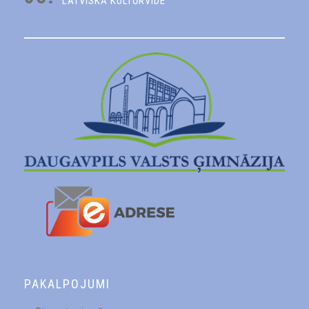
LATVISKĀ KULTŪRVIDE
PAKALPOJUMI