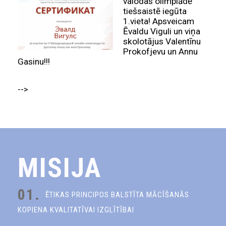
valodas olimpiādē
tiešsaistē iegūta
1.vieta! Apsveicam
Ēvaldu Viguli un viņa
skolotājus Valentīnu
Prokofjevu un Annu
Gasinu!!!
-->
MISIJA
01.
ĒTIKAS PRINCIPOS BALSTĪTA MĀCĪŠANĀS
KOPIENA KVALITATĪVAI IZGLĪTĪBAI