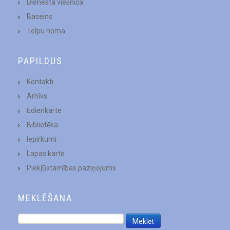
Dienesta viesnīca
Baseins
Telpu noma
PAPILDUS
Kontakti
Arhīvs
Ēdienkarte
Bibliotēka
Iepirkumi
Lapas karte
Piekļūstamības paziņojums
MEKLĒŠANA