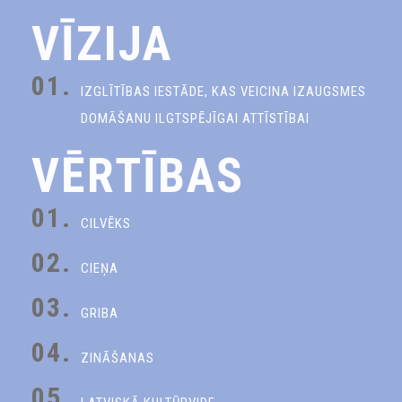
VĪZIJA
01.
IZGLĪTĪBAS IESTĀDE, KAS VEICINA IZAUGSMES
DOMĀŠANU ILGTSPĒJĪGAI ATTĪSTĪBAI
VĒRTĪBAS
01.
CILVĒKS
02.
CIEŅA
03.
GRIBA
04.
ZINĀŠANAS
05.