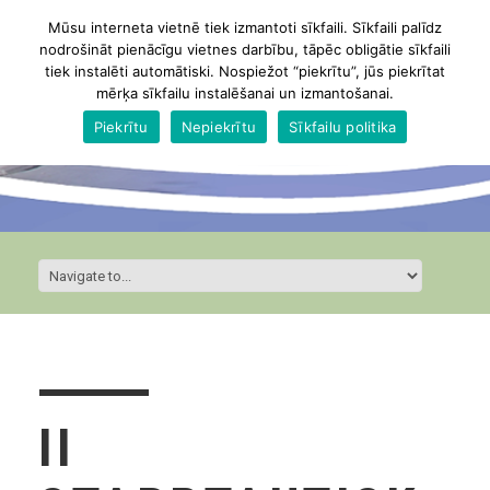
Mūsu interneta vietnē tiek izmantoti sīkfaili. Sīkfaili palīdz
nodrošināt pienācīgu vietnes darbību, tāpēc obligātie sīkfaili
tiek instalēti automātiski. Nospiežot “piekrītu”, jūs piekrītat
mērķa sīkfailu instalēšanai un izmantošanai.
Piekrītu
Nepiekrītu
Sīkfailu politika
II