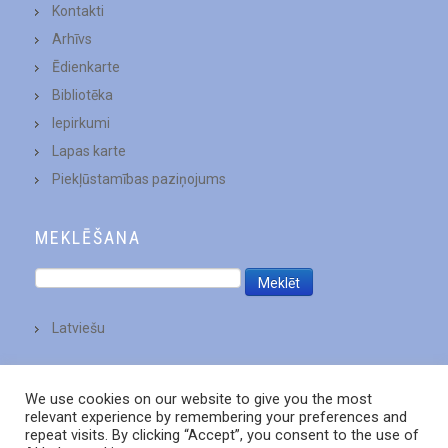
Kontakti
Arhīvs
Ēdienkarte
Bibliotēka
Iepirkumi
Lapas karte
Piekļūstamības paziņojums
MEKLĒŠANA
Latviešu
We use cookies on our website to give you the most
relevant experience by remembering your preferences and
repeat visits. By clicking “Accept”, you consent to the use of