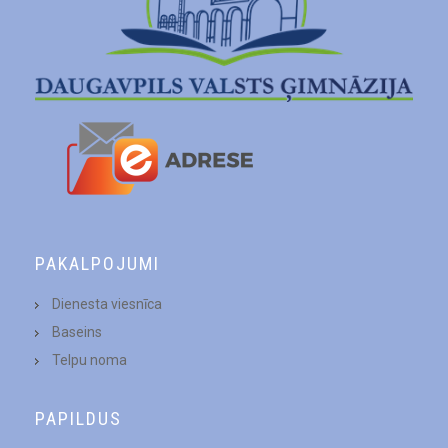
PAKALPOJUMI
Dienesta viesnīca
Baseins
Telpu noma
PAPILDUS