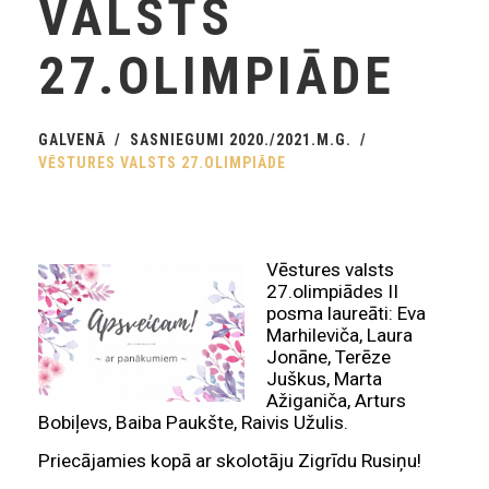
VALSTS
27.OLIMPIĀDE
GALVENĀ
SASNIEGUMI 2020./2021.M.G.
VĒSTURES VALSTS 27.OLIMPIĀDE
Vēstures valsts
27.olimpiādes II
posma laureāti: Eva
Marhileviča, Laura
Jonāne, Terēze
Juškus, Marta
Ažiganiča, Arturs
Bobiļevs, Baiba Paukšte, Raivis Užulis.
Priecājamies kopā ar skolotāju Zigrīdu Rusiņu!