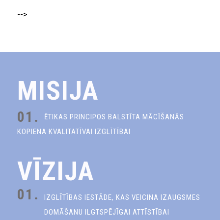
-->
MISIJA
01.
ĒTIKAS PRINCIPOS BALSTĪTA MĀCĪŠANĀS
KOPIENA KVALITATĪVAI IZGLĪTĪBAI
VĪZIJA
01.
IZGLĪTĪBAS IESTĀDE, KAS VEICINA IZAUGSMES
DOMĀŠANU ILGTSPĒJĪGAI ATTĪSTĪBAI