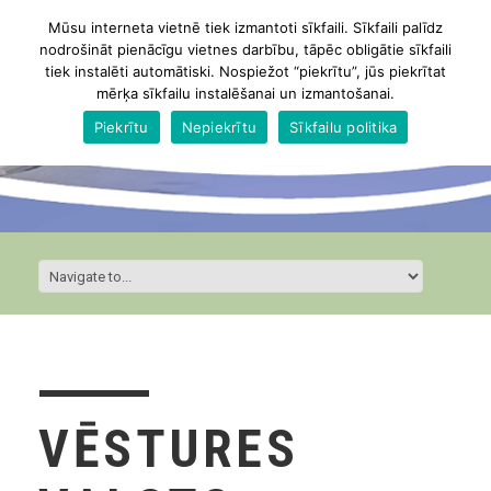
Mūsu interneta vietnē tiek izmantoti sīkfaili. Sīkfaili palīdz
nodrošināt pienācīgu vietnes darbību, tāpēc obligātie sīkfaili
tiek instalēti automātiski. Nospiežot “piekrītu”, jūs piekrītat
mērķa sīkfailu instalēšanai un izmantošanai.
Piekrītu
Nepiekrītu
Sīkfailu politika
VĒSTURES