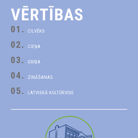
VĒRTĪBAS
01.
CILVĒKS
02.
CIEŅA
03.
GRIBA
04.
ZINĀŠANAS
05.
LATVISKĀ KULTŪRVIDE