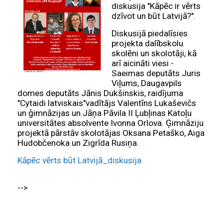
diskusija "Kāpēc ir vērts
dzīvot un būt Latvijā?".
Diskusijā piedalīsies
projekta dalībskolu
skolēni un skolotāji, kā
arī aicināti viesi -
Saeimas deputāts Juris
Viļums, Daugavpils
domes deputāts Jānis Dukšinskis, raidījuma
"Cytaidi latviskais"vadītājs Valentīns Lukaševičs
un ģimnāzijas un Jāņa Pāvila II Ļubļinas Katoļu
universitātes absolvente Ivonna Orlova. Ģimnāziju
projektā pārstāv skolotājas Oksana Petaško, Aiga
Hudobčenoka un Zigrīda Rusiņa.
Kāpēc vērts būt Latvijā_diskusija
-->