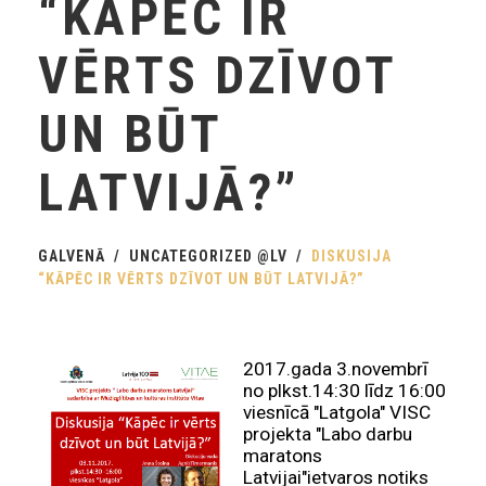
“KĀPĒC IR
VĒRTS DZĪVOT
UN BŪT
LATVIJĀ?”
GALVENĀ
UNCATEGORIZED @LV
DISKUSIJA
“KĀPĒC IR VĒRTS DZĪVOT UN BŪT LATVIJĀ?”
2017.gada 3.novembrī
no plkst.14:30 līdz 16:00
viesnīcā "Latgola" VISC
projekta "Labo darbu
maratons
Latvijai"ietvaros notiks