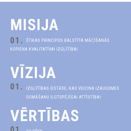
MISIJA
01.
ĒTIKAS PRINCIPOS BALSTĪTA MĀCĪŠANĀS
KOPIENA KVALITATĪVAI IZGLĪTĪBAI
VĪZIJA
01.
IZGLĪTĪBAS IESTĀDE, KAS VEICINA IZAUGSMES
DOMĀŠANU ILGTSPĒJĪGAI ATTĪSTĪBAI
VĒRTĪBAS
01.