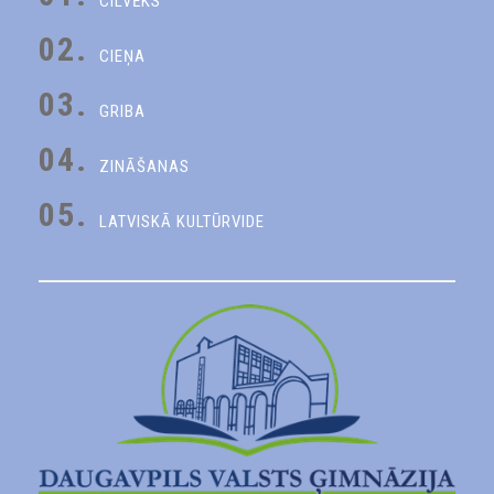
CILVĒKS
02.
CIEŅA
03.
GRIBA
04.
ZINĀŠANAS
05.
LATVISKĀ KULTŪRVIDE