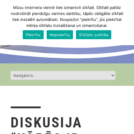
Mūsu interneta vietnē tiek izmantoti sīkfaili. Sīkfaili palīdz
nodrošināt pienācīgu vietnes darbību, tāpēc obligātie sīkfaili
tiek instalēti automātiski. Nospiežot “piekrītu”, jūs piekrītat
mērķa sīkfailu instalēšanai un izmantošanai.
Piekrītu
Nepiekrītu
Sīkfailu politika
DISKUSIJA