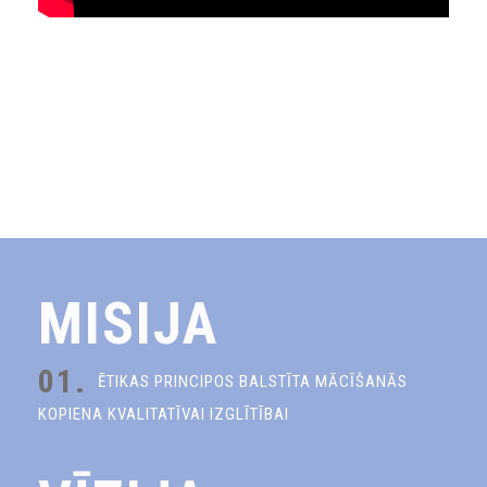
MISIJA
01.
ĒTIKAS PRINCIPOS BALSTĪTA MĀCĪŠANĀS
KOPIENA KVALITATĪVAI IZGLĪTĪBAI