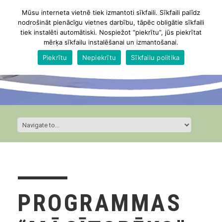
Mūsu interneta vietnē tiek izmantoti sīkfaili. Sīkfaili palīdz
nodrošināt pienācīgu vietnes darbību, tāpēc obligātie sīkfaili
tiek instalēti automātiski. Nospiežot “piekrītu”, jūs piekrītat
mērķa sīkfailu instalēšanai un izmantošanai.
Piekrītu
Nepiekrītu
Sīkfailu politika
PROGRAMMAS