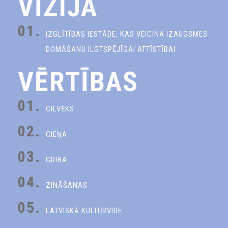
VĪZIJA
01.
IZGLĪTĪBAS IESTĀDE, KAS VEICINA IZAUGSMES
DOMĀŠANU ILGTSPĒJĪGAI ATTĪSTĪBAI
VĒRTĪBAS
01.
CILVĒKS
02.
CIEŅA
03.
GRIBA
04.
ZINĀŠANAS
05.
LATVISKĀ KULTŪRVIDE