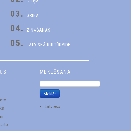
CIEŅA
03.
GRIBA
04.
ZINĀŠANAS
05.
LATVISKĀ KULTŪRVIDE
DUS
MEKLĒŠANA
i
arte
Latviešu
ēka
mi
karte