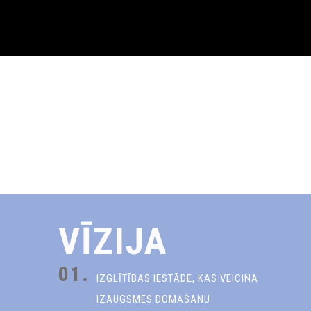
VĪZIJA
01.
IZGLĪTĪBAS IESTĀDE, KAS VEICINA
IZAUGSMES DOMĀŠANU