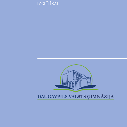
IZGLĪTĪBAI