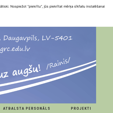
ātiski. Nospiežot “piekrītu”, jūs piekrītat mērķa sīkfailu instalēšanai
ATBALSTA PERSONĀLS
PROJEKTI