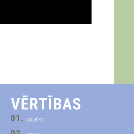
VĒRTĪBAS
01.
CILVĒKS
02.