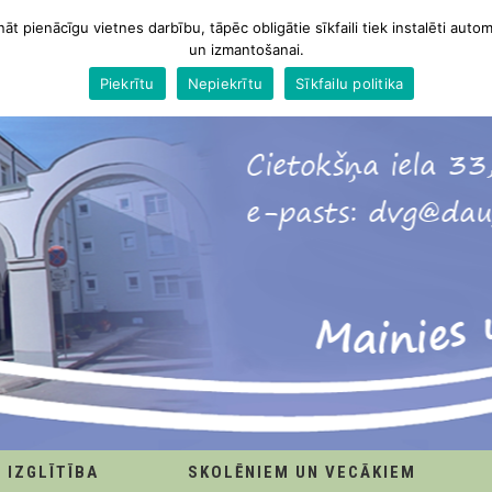
nāt pienācīgu vietnes darbību, tāpēc obligātie sīkfaili tiek instalēti autom
un izmantošanai.
Piekrītu
Nepiekrītu
Sīkfailu politika
IZGLĪTĪBA
SKOLĒNIEM UN VECĀKIEM