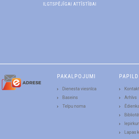
ILGTSPĒJĪGAI ATTĪSTĪBAI
PAKALPOJUMI
PAPIL
Dienesta viesnīca
Kontakt
Baseins
Arhīvs
Telpu noma
Ēdienk
Bibliot
Iepirku
Lapas 