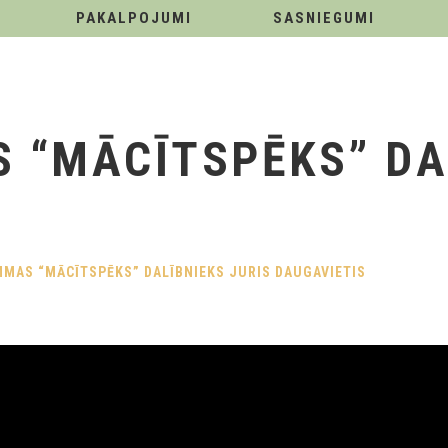
PAKALPOJUMI
SASNIEGUMI
“MĀCĪTSPĒKS” DAL
MAS “MĀCĪTSPĒKS” DALĪBNIEKS JURIS DAUGAVIETIS