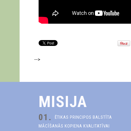
-->
MISIJA
01.
ĒTIKAS PRINCIPOS BALSTĪTA
MĀCĪŠANĀS KOPIENA KVALITATĪVAI