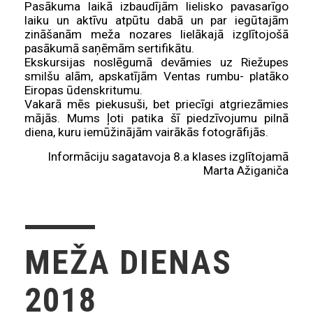
Pasākuma laikā izbaudījām lielisko pavasarīgo
laiku un aktīvu atpūtu dabā un par iegūtajām
zināšanām meža nozares lielākajā izglītojošā
pasākumā saņēmām sertifikātu.
Ekskursijas noslēgumā devāmies uz Riežupes
smilšu alām, apskatījām Ventas rumbu- platāko
Eiropas ūdenskritumu.
Vakarā mēs piekusuši, bet priecīgi atgriezāmies
mājās. Mums ļoti patika šī piedzīvojumu pilnā
diena, kuru iemūžinājām vairākās fotogrāfijās.
Informāciju sagatavoja 8.a klases izglītojamā
Marta Ažiganiča
MEŽA DIENAS
2018