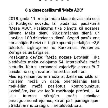
8.a klase pasākumā "Meža ABC"
2018. gada 11. maijā mūsu klase devās tālā ceļā
uz Kuldīgas novadu, lai piedalītos pasākumā
“Meža ABC”. Pasākums tika plānots kā nozares
dāvana Mežu dienu 90.dzimšanas dienā un
Latvijas 100.dzimšanas dienā. Šogad pasākums
norisinājās 8.reizi un tajā kopumā piedalījās ~3,5
tūkstoši izglītojamo no Kurzemes, Vidzemes,
Zemgales un Latgales.
Pasākuma devīze: “Meža nozare Latvijai!” Tika
piedāvāts meža ceļojums 54! interaktīvās meža
pieturās. Katrai komandai vajadzēja apmeklēt 7
pasākuma organizatoru noteiktās pieturas.
Mēs iepazināmies ar meža audzēšanas ciklu un
norisēm mežā un dabā, orientēšanās laikā
meklējām mežā paslēptus kontrolpunktus,
uzzinājām, kur var iegūt mežkopja profesiju. Ar
lielu interesi vērojām meža tehnikas
paraugdemonstrējumus, kā arī paši pamēģinājām
strādāt ar motorzāģi un metāldetektoru.