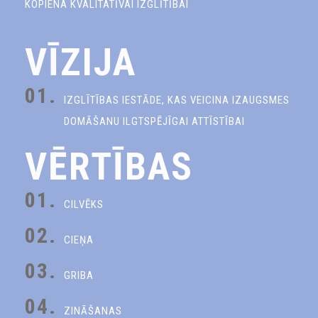
KOPIENA KVALITATĪVAI IZGLĪTĪBAI
VĪZIJA
01.
IZGLĪTĪBAS IESTĀDE, KAS VEICINA IZAUGSMES
DOMĀŠANU ILGTSPĒJĪGAI ATTĪSTĪBAI
VĒRTĪBAS
01.
CILVĒKS
02.
CIEŅA
03.
GRIBA
04.
ZINĀŠANAS