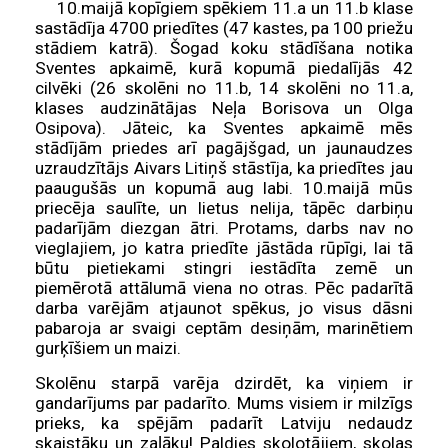
10.maijā kopīgiem spēkiem 11.a un 11.b klase
sastādīja 4700 priedītes (47 kastes, pa 100 priežu
stādiem katrā). Šogad koku stādīšana notika
Sventes apkaimē, kurā kopumā piedalījās 42
cilvēki (26 skolēni no 11.b, 14 skolēni no 11.a,
klases audzinātājas Neļa Borisova un Olga
Osipova). Jāteic, ka Sventes apkaimē mēs
stādījām priedes arī pagājšgad, un jaunaudzes
uzraudzītājs Aivars Litiņš stāstīja, ka priedītes jau
paaugušās un kopumā aug labi. 10.maijā mūs
priecēja saulīte, un lietus nelija, tāpēc darbiņu
padarījām diezgan ātri. Protams, darbs nav no
vieglajiem, jo katra priedīte jāstāda rūpīgi, lai tā
būtu pietiekami stingri iestādīta zemē un
piemērotā attālumā viena no otras. Pēc padarītā
darba varējām atjaunot spēkus, jo visus dāsni
pabaroja ar svaigi ceptām desiņām, marinētiem
gurķīšiem un maizi.
Skolēnu starpā varēja dzirdēt, ka viņiem ir
gandarījums par padarīto. Mums visiem ir milzīgs
prieks, ka spējām padarīt Latviju nedaudz
skaistāku un zaļāku! Paldies skolotājiem, skolas