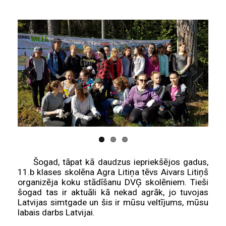
Previous
Next
Šogad, tāpat kā daudzus iepriekšējos gadus,
11.b klases skolēna Agra Litiņa tēvs Aivars Litiņš
organizēja koku stādīšanu DVĢ skolēniem. Tieši
šogad tas ir aktuāli kā nekad agrāk, jo tuvojas
Latvijas simtgade un šis ir mūsu veltījums, mūsu
labais darbs Latvijai.