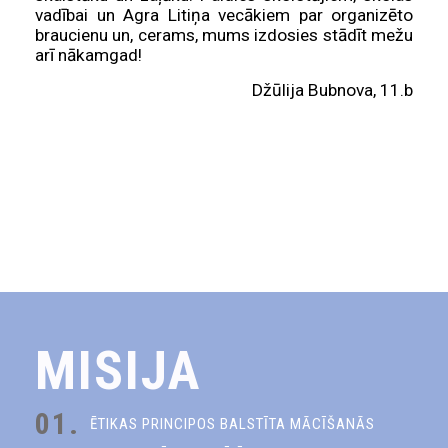
vadībai un Agra Litiņa vecākiem par organizēto
braucienu un, cerams, mums izdosies stādīt mežu
arī nākamgad!
Džūlija Bubnova, 11.b
MISIJA
01.
ĒTIKAS PRINCIPOS BALSTĪTA MĀCĪŠANĀS