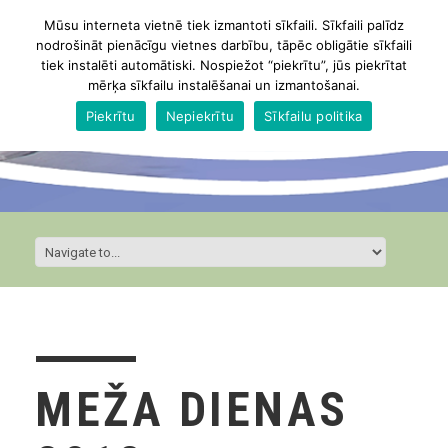
Mūsu interneta vietnē tiek izmantoti sīkfaili. Sīkfaili palīdz
nodrošināt pienācīgu vietnes darbību, tāpēc obligātie sīkfaili
tiek instalēti automātiski. Nospiežot “piekrītu”, jūs piekrītat
mērķa sīkfailu instalēšanai un izmantošanai.
Piekrītu
Nepiekrītu
Sīkfailu politika
MEŽA DIENAS