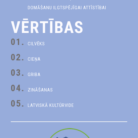
DOMĀŠANU ILGTSPĒJĪGAI ATTĪSTĪBAI
VĒRTĪBAS
01.
CILVĒKS
02.
CIEŅA
03.
GRIBA
04.
ZINĀŠANAS
05.
LATVISKĀ KULTŪRVIDE