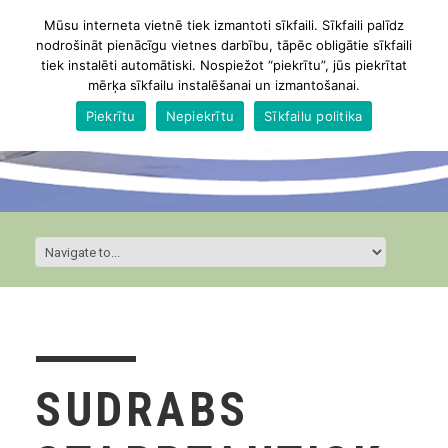
Mūsu interneta vietnē tiek izmantoti sīkfaili. Sīkfaili palīdz
nodrošināt pienācīgu vietnes darbību, tāpēc obligātie sīkfaili
tiek instalēti automātiski. Nospiežot “piekrītu”, jūs piekrītat
mērķa sīkfailu instalēšanai un izmantošanai.
Piekrītu
Nepiekrītu
Sīkfailu politika
SUDRABS