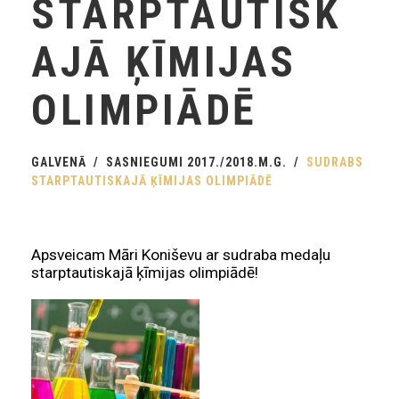
STARPTAUTISK
AJĀ ĶĪMIJAS
OLIMPIĀDĒ
GALVENĀ
SASNIEGUMI 2017./2018.M.G.
SUDRABS
STARPTAUTISKAJĀ ĶĪMIJAS OLIMPIĀDĒ
Apsveicam Māri Koniševu ar sudraba medaļu
starptautiskajā ķīmijas olimpiādē!