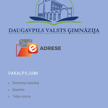
PAKALPOJUMI
Dienesta viesnīca
Baseins
Telpu noma