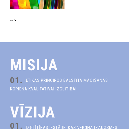
-->
MISIJA
01.
ĒTIKAS PRINCIPOS BALSTĪTA MĀCĪŠANĀS
KOPIENA KVALITATĪVAI IZGLĪTĪBAI
VĪZIJA
01.
IZGLĪTĪBAS IESTĀDE, KAS VEICINA IZAUGSMES