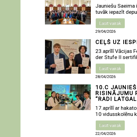
Jauniešu Saeima ir
tuvāk iepazīt deput
Lasīt vairāk
29/04/2026
CEĻŠ UZ IES
23.aprīlī Vācijas
der Stufe II sertif
Lasīt vairāk
28/04/2026
10.C JAUNIEŠ
RISINĀJUMU 
“RADI LATGAL
17.aprīlī ar hakat
10 vidusskolēnu k
Lasīt vairāk
22/04/2026