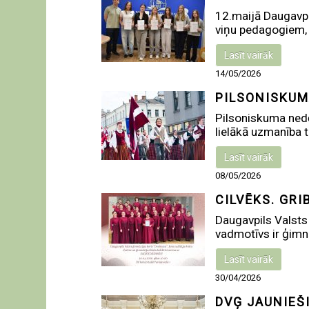
12.maijā Daugavpi
viņu pedagogiem, k
Lasīt vairāk
14/05/2026
PILSONISKUM
Pilsoniskuma nedē
lielākā uzmanība ti
Lasīt vairāk
08/05/2026
CILVĒKS. GRI
Daugavpils Valsts ģ
vadmotīvs ir ģimnāz
Lasīt vairāk
30/04/2026
DVĢ JAUNIEŠ