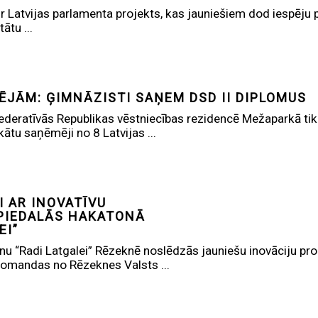
 Latvijas parlamenta projekts, kas jauniešiem dod iespēju pa
ātu ...
PĒJĀM: ĢIMNĀZISTI SAŅEM DSD II DIPLOMUS
 Federatīvās Republikas vēstniecības rezidencē Mežaparkā t
ikātu saņēmēji no 8 Latvijas ...
I AR INOVATĪVU
PIEDALĀS HAKATONĀ
EI”
onu “Radi Latgalei” Rēzeknē noslēdzās jauniešu inovāciju pro
omandas no Rēzeknes Valsts ...