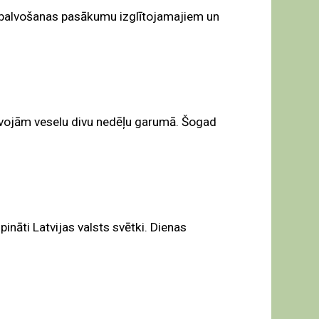
 apbalvošanas pasākumu izglītojamajiem un
zīvojām veselu divu nedēļu garumā. Šogad
pināti Latvijas valsts svētki. Dienas