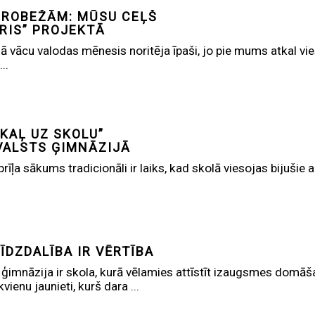
 ROBEŽĀM: MŪSU CEĻŠ
RIS” PROJEKTĀ
 vācu valodas mēnesis noritēja īpaši, jo pie mums atkal vie
..
AKAĻ UZ SKOLU”
VALSTS ĢIMNĀZIJĀ
rīļa sākums tradicionāli ir laiks, kad skolā viesojas bijušie 
ĪDZDALĪBA IR VĒRTĪBA
ģimnāzija ir skola, kurā vēlamies attīstīt izaugsmes domāša
vienu jaunieti, kurš dara ...