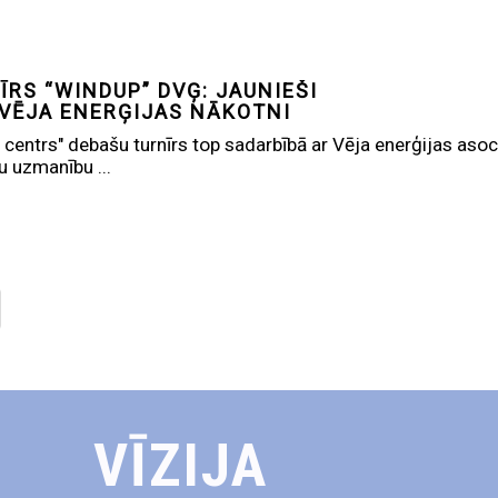
ĪRS “WINDUP” DVĢ: JAUNIEŠI
 VĒJA ENERĢIJAS NĀKOTNI
centrs" debašu turnīrs top sadarbībā ar Vēja enerģijas asoci
ku uzmanību ...
VĪZIJA