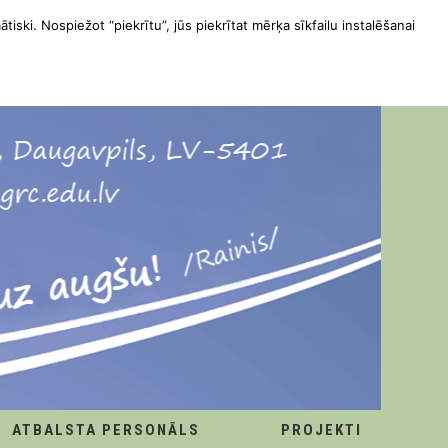
ātiski. Nospiežot “piekrītu”, jūs piekrītat mērķa sīkfailu instalēšanai
ATBALSTA PERSONĀLS
PROJEKTI