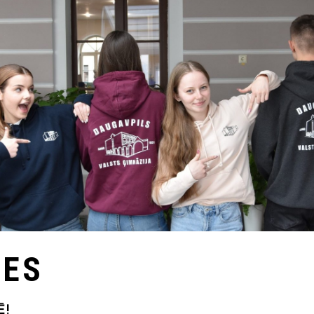
TES
Ē!