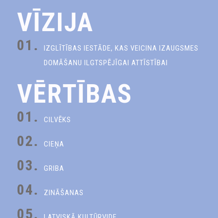
VĪZIJA
01.
IZGLĪTĪBAS IESTĀDE, KAS VEICINA IZAUGSMES
DOMĀŠANU ILGTSPĒJĪGAI ATTĪSTĪBAI
VĒRTĪBAS
01.
CILVĒKS
02.
CIEŅA
03.
GRIBA
04.
ZINĀŠANAS
05.
LATVISKĀ KULTŪRVIDE