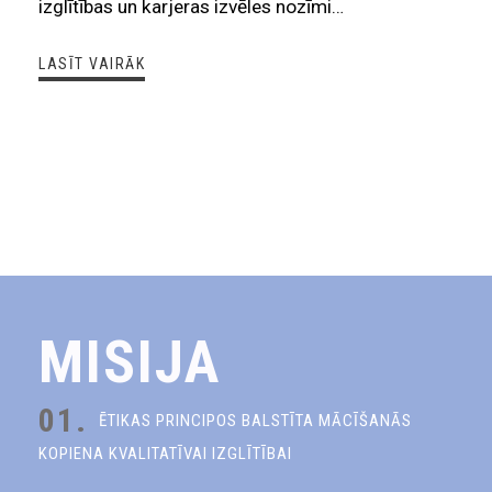
izglītības un karjeras izvēles nozīmi…
LASĪT VAIRĀK
MISIJA
01.
ĒTIKAS PRINCIPOS BALSTĪTA MĀCĪŠANĀS
KOPIENA KVALITATĪVAI IZGLĪTĪBAI