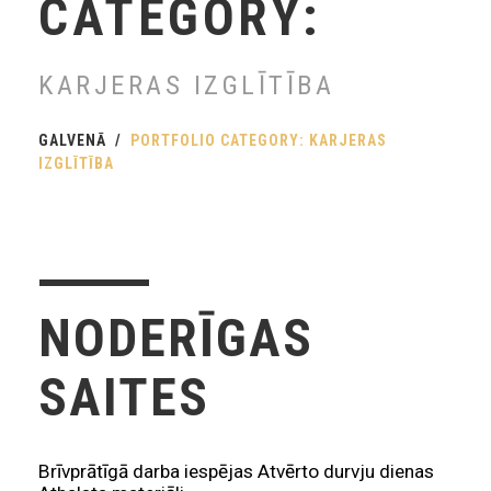
CATEGORY:
KARJERAS IZGLĪTĪBA
GALVENĀ
PORTFOLIO CATEGORY: KARJERAS
IZGLĪTĪBA
NODERĪGAS
SAITES
Brīvprātīgā darba iespējas Atvērto durvju dienas