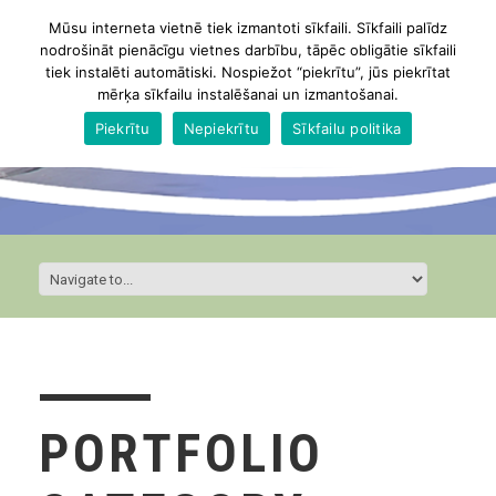
Mūsu interneta vietnē tiek izmantoti sīkfaili. Sīkfaili palīdz
nodrošināt pienācīgu vietnes darbību, tāpēc obligātie sīkfaili
tiek instalēti automātiski. Nospiežot “piekrītu”, jūs piekrītat
mērķa sīkfailu instalēšanai un izmantošanai.
Piekrītu
Nepiekrītu
Sīkfailu politika
PORTFOLIO