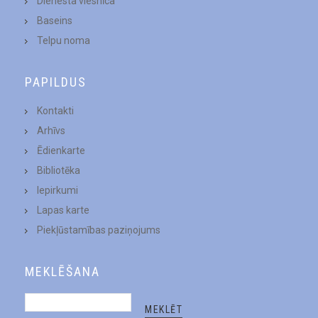
Dienesta viesnīca
Baseins
Telpu noma
PAPILDUS
Kontakti
Arhīvs
Ēdienkarte
Bibliotēka
Iepirkumi
Lapas karte
Piekļūstamības paziņojums
MEKLĒŠANA