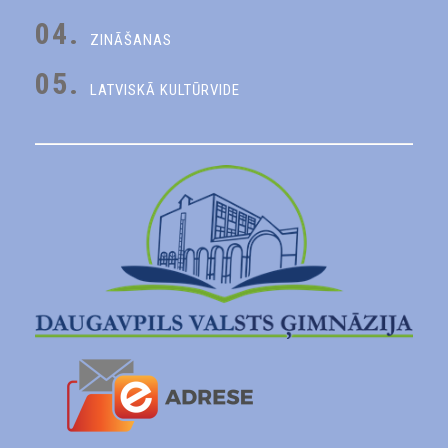
04.
ZINĀŠANAS
05.
LATVISKĀ KULTŪRVIDE