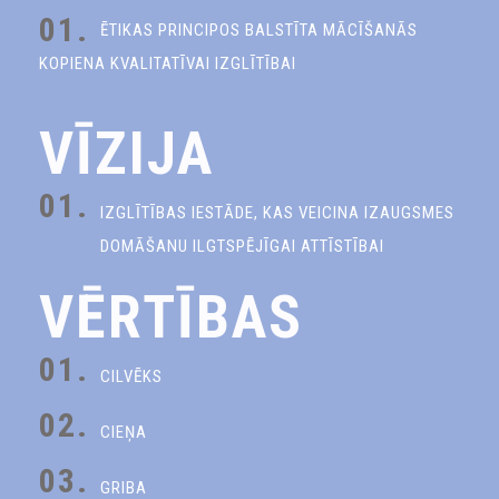
01.
ĒTIKAS PRINCIPOS BALSTĪTA MĀCĪŠANĀS
KOPIENA KVALITATĪVAI IZGLĪTĪBAI
VĪZIJA
01.
IZGLĪTĪBAS IESTĀDE, KAS VEICINA IZAUGSMES
DOMĀŠANU ILGTSPĒJĪGAI ATTĪSTĪBAI
VĒRTĪBAS
01.
CILVĒKS
02.
CIEŅA
03.
GRIBA