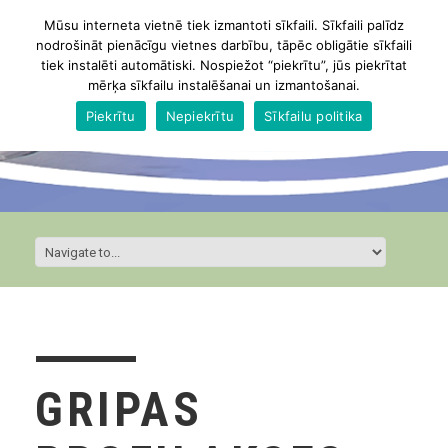
Mūsu interneta vietnē tiek izmantoti sīkfaili. Sīkfaili palīdz
nodrošināt pienācīgu vietnes darbību, tāpēc obligātie sīkfaili
tiek instalēti automātiski. Nospiežot “piekrītu”, jūs piekrītat
mērķa sīkfailu instalēšanai un izmantošanai.
Piekrītu
Nepiekrītu
Sīkfailu politika
GRIPAS