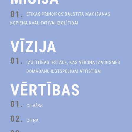
01.
ĒTIKAS PRINCIPOS BALSTĪTA MĀCĪŠANĀS
KOPIENA KVALITATĪVAI IZGLĪTĪBAI
VĪZIJA
01.
IZGLĪTĪBAS IESTĀDE, KAS VEICINA IZAUGSMES
DOMĀŠANU ILGTSPĒJĪGAI ATTĪSTĪBAI
VĒRTĪBAS
01.
CILVĒKS
02.
CIEŅA