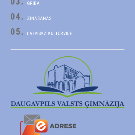
03.
GRIBA
04.
ZINĀŠANAS
05.
LATVISKĀ KULTŪRVIDE