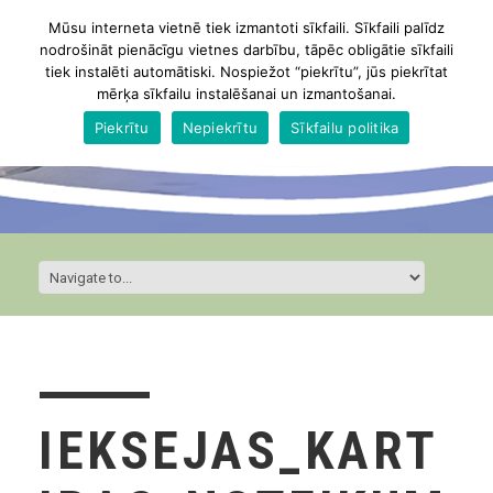
Mūsu interneta vietnē tiek izmantoti sīkfaili. Sīkfaili palīdz
nodrošināt pienācīgu vietnes darbību, tāpēc obligātie sīkfaili
tiek instalēti automātiski. Nospiežot “piekrītu”, jūs piekrītat
mērķa sīkfailu instalēšanai un izmantošanai.
Piekrītu
Nepiekrītu
Sīkfailu politika
IEKSEJAS_KART