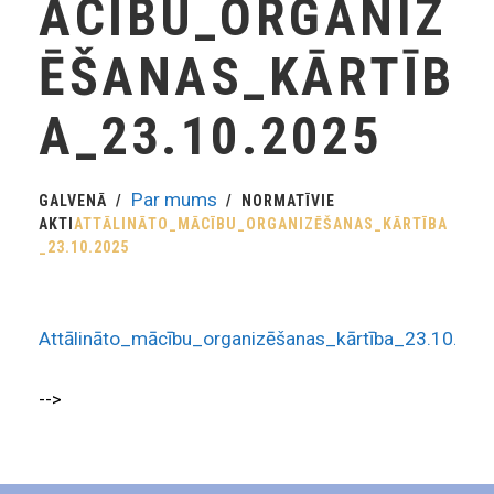
ĀCĪBU_ORGANIZ
ĒŠANAS_KĀRTĪB
A_23.10.2025
Par mums
GALVENĀ
NORMATĪVIE
AKTI
ATTĀLINĀTO_MĀCĪBU_ORGANIZĒŠANAS_KĀRTĪBA
_23.10.2025
Attālināto_mācību_organizēšanas_kārtība_23.10.202
-->