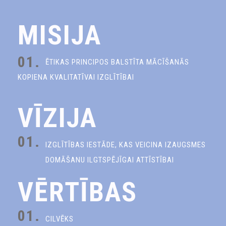
MISIJA
01.
ĒTIKAS PRINCIPOS BALSTĪTA MĀCĪŠANĀS
KOPIENA KVALITATĪVAI IZGLĪTĪBAI
VĪZIJA
01.
IZGLĪTĪBAS IESTĀDE, KAS VEICINA IZAUGSMES
DOMĀŠANU ILGTSPĒJĪGAI ATTĪSTĪBAI
VĒRTĪBAS
01.
CILVĒKS