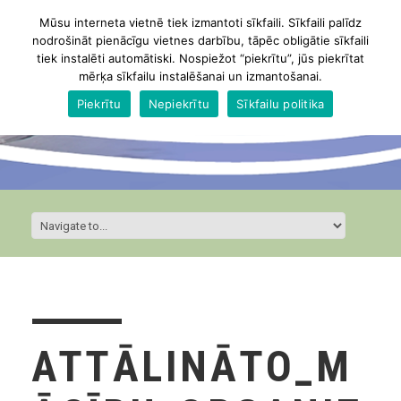
Mūsu interneta vietnē tiek izmantoti sīkfaili. Sīkfaili palīdz
nodrošināt pienācīgu vietnes darbību, tāpēc obligātie sīkfaili
tiek instalēti automātiski. Nospiežot “piekrītu”, jūs piekrītat
mērķa sīkfailu instalēšanai un izmantošanai.
Piekrītu
Nepiekrītu
Sīkfailu politika
ATTĀLINĀTO_M