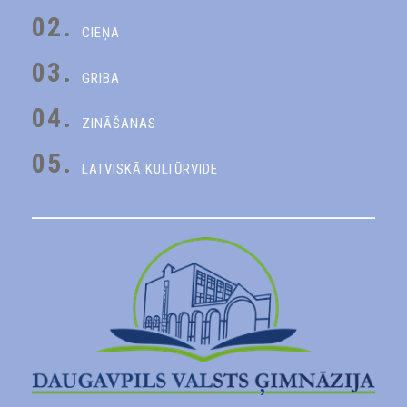
02.
CIEŅA
03.
GRIBA
04.
ZINĀŠANAS
05.
LATVISKĀ KULTŪRVIDE