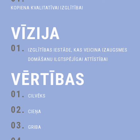
KOPIENA KVALITATĪVAI IZGLĪTĪBAI
VĪZIJA
01.
IZGLĪTĪBAS IESTĀDE, KAS VEICINA IZAUGSMES
DOMĀŠANU ILGTSPĒJĪGAI ATTĪSTĪBAI
VĒRTĪBAS
01.
CILVĒKS
02.
CIEŅA
03.
GRIBA