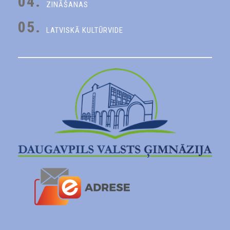
04.
ZINĀŠANAS
05.
LATVISKĀ KULTŪRVIDE