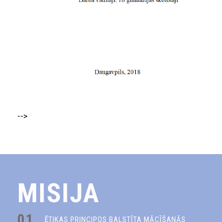
-->
MISIJA
01.
ĒTIKAS PRINCIPOS BALSTĪTA MĀCĪŠANĀS