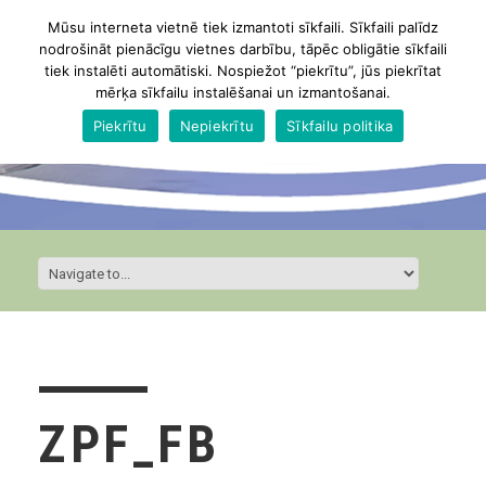
Mūsu interneta vietnē tiek izmantoti sīkfaili. Sīkfaili palīdz
nodrošināt pienācīgu vietnes darbību, tāpēc obligātie sīkfaili
tiek instalēti automātiski. Nospiežot “piekrītu”, jūs piekrītat
mērķa sīkfailu instalēšanai un izmantošanai.
Piekrītu
Nepiekrītu
Sīkfailu politika
ZPF_FB