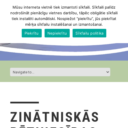
Mūsu interneta vietnē tiek izmantoti sīkfaili. Sīkfaili palīdz
nodrošināt pienācīgu vietnes darbību, tāpēc obligātie sīkfaili
tiek instalēti automātiski. Nospiežot “piekrītu”, jūs piekrītat
mērķa sīkfailu instalēšanai un izmantošanai.
Piekrītu
Nepiekrītu
Sīkfailu politika
ZINĀTNISKĀS