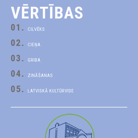
VĒRTĪBAS
01.
CILVĒKS
02.
CIEŅA
03.
GRIBA
04.
ZINĀŠANAS
05.
LATVISKĀ KULTŪRVIDE