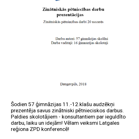
Šodien 57 ģimnāzijas 11.-12.klašu audzēkņi
prezentēja savus zinātniski pētnieciskos darbus.
Paldies skolotājiem - konsultantiem par ieguldīto
darbu, laiku un idejām! Vēlam veiksmi Latgales
reģiona ZPD konferencē!