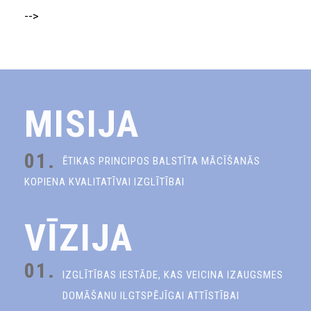
-->
MISIJA
01.
ĒTIKAS PRINCIPOS BALSTĪTA MĀCĪŠANĀS
KOPIENA KVALITATĪVAI IZGLĪTĪBAI
VĪZIJA
01.
IZGLĪTĪBAS IESTĀDE, KAS VEICINA IZAUGSMES
DOMĀŠANU ILGTSPĒJĪGAI ATTĪSTĪBAI