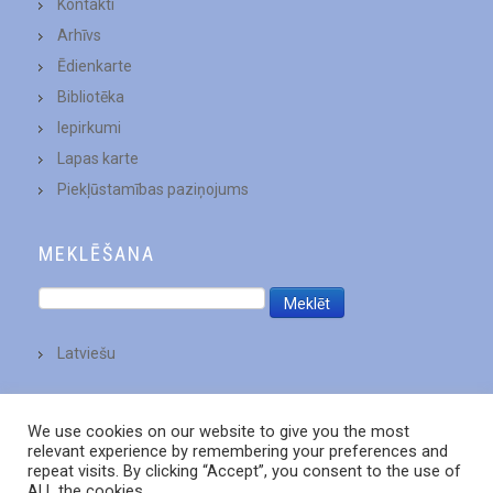
Kontakti
Arhīvs
Ēdienkarte
Bibliotēka
Iepirkumi
Lapas karte
Piekļūstamības paziņojums
MEKLĒŠANA
Latviešu
We use cookies on our website to give you the most
relevant experience by remembering your preferences and
repeat visits. By clicking “Accept”, you consent to the use of
ALL the cookies.