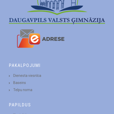
PAKALPOJUMI
Dienesta viesnīca
Baseins
Telpu noma
PAPILDUS