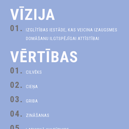
VĪZIJA
01.
IZGLĪTĪBAS IESTĀDE, KAS VEICINA IZAUGSMES
DOMĀŠANU ILGTSPĒJĪGAI ATTĪSTĪBAI
VĒRTĪBAS
01.
CILVĒKS
02.
CIEŅA
03.
GRIBA
04.
ZINĀŠANAS
05.