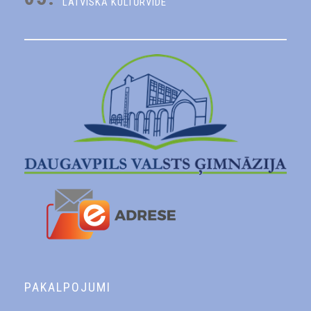
LATVISKĀ KULTŪRVIDE
PAKALPOJUMI