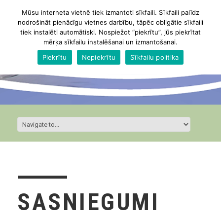
Mūsu interneta vietnē tiek izmantoti sīkfaili. Sīkfaili palīdz
nodrošināt pienācīgu vietnes darbību, tāpēc obligātie sīkfaili
tiek instalēti automātiski. Nospiežot “piekrītu”, jūs piekrītat
mērķa sīkfailu instalēšanai un izmantošanai.
Piekrītu
Nepiekrītu
Sīkfailu politika
SASNIEGUMI