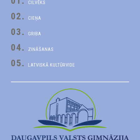
01.
CILVĒKS
02.
CIEŅA
03.
GRIBA
04.
ZINĀŠANAS
05.
LATVISKĀ KULTŪRVIDE