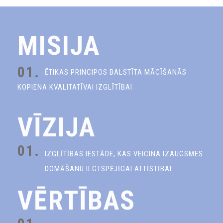
MISIJA
01.
ĒTIKAS PRINCIPOS BALSTĪTA MĀCĪŠANĀS
KOPIENA KVALITATĪVAI IZGLĪTĪBAI
VĪZIJA
01.
IZGLĪTĪBAS IESTĀDE, KAS VEICINA IZAUGSMES
DOMĀŠANU ILGTSPĒJĪGAI ATTĪSTĪBAI
VĒRTĪBAS