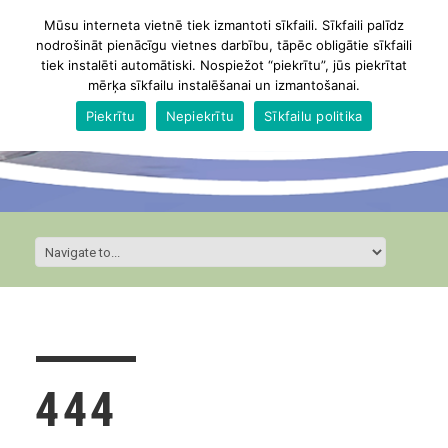
Mūsu interneta vietnē tiek izmantoti sīkfaili. Sīkfaili palīdz
nodrošināt pienācīgu vietnes darbību, tāpēc obligātie sīkfaili
tiek instalēti automātiski. Nospiežot “piekrītu”, jūs piekrītat
mērķa sīkfailu instalēšanai un izmantošanai.
Piekrītu
Nepiekrītu
Sīkfailu politika
444