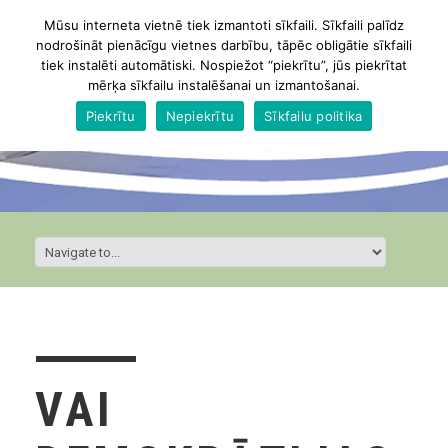
Mūsu interneta vietnē tiek izmantoti sīkfaili. Sīkfaili palīdz
nodrošināt pienācīgu vietnes darbību, tāpēc obligātie sīkfaili
tiek instalēti automātiski. Nospiežot “piekrītu”, jūs piekrītat
mērķa sīkfailu instalēšanai un izmantošanai.
Piekrītu
Nepiekrītu
Sīkfailu politika
VAI