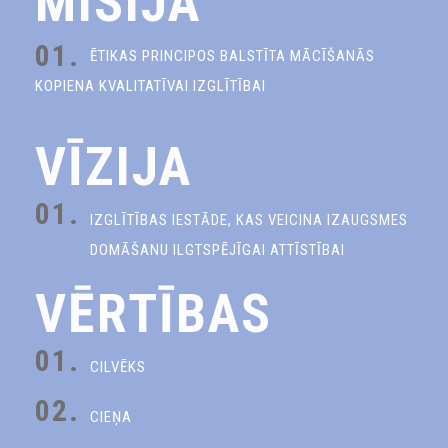
MISIJA
01.
ĒTIKAS PRINCIPOS BALSTĪTA MĀCĪŠANĀS
KOPIENA KVALITATĪVAI IZGLĪTĪBAI
VĪZIJA
01.
IZGLĪTĪBAS IESTĀDE, KAS VEICINA IZAUGSMES
DOMĀŠANU ILGTSPĒJĪGAI ATTĪSTĪBAI
VĒRTĪBAS
01.
CILVĒKS
02.
CIEŅA