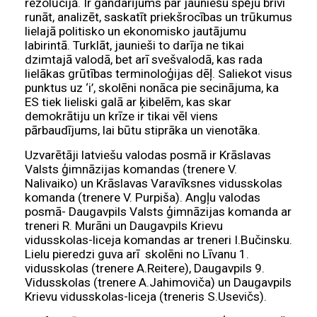
rezolūcijā. Ir gandarījums par jauniešu spēju brīvi
runāt, analizēt, saskatīt priekšrocības un trūkumus
lielajā politisko un ekonomisko jautājumu
labirintā. Turklāt, jaunieši to darīja ne tikai
dzimtajā valodā, bet arī svešvalodā, kas rada
lielākas grūtības terminoloģijas dēļ. Saliekot visus
punktus uz ‘i’, skolēni nonāca pie secinājuma, ka
ES tiek lieliski galā ar ķibelēm, kas skar
demokrātiju un krīze ir tikai vēl viens
pārbaudījums, lai būtu stiprāka un vienotāka.
Uzvarētāji latviešu valodas posmā ir Krāslavas
Valsts ģimnāzijas komandas (trenere V.
Nalivaiko) un Krāslavas Varavīksnes vidusskolas
komanda (trenere V. Purpiša). Angļu valodas
posmā- Daugavpils Valsts ģimnāzijas komanda ar
treneri R. Murāni un Daugavpils Krievu
vidusskolas-liceja komandas ar treneri I.Bučinsku.
Lielu pieredzi guva arī skolēni no Līvanu 1.
vidusskolas (trenere A.Reitere), Daugavpils 9.
Vidusskolas (trenere A.Jahimoviča) un Daugavpils
Krievu vidusskolas-liceja (treneris S.Usevičs).