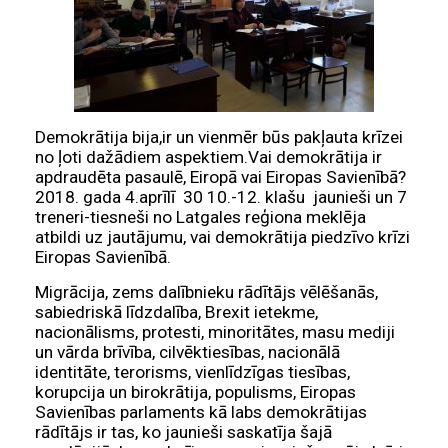
Demokrātija bija,ir un vienmēr būs pakļauta krīzei
no ļoti dažādiem aspektiem.Vai demokrātija ir
apdraudēta pasaulē, Eiropā vai Eiropas Savienībā?
2018. gada 4.aprīlī 30 10.-12. klašu jaunieši un 7
treneri-tiesneši no Latgales reģiona meklēja
atbildi uz jautājumu, vai demokrātija piedzīvo krīzi
Eiropas Savienībā.
Migrācija, zems dalībnieku rādītājs vēlēšanās,
sabiedriskā līdzdalība, Brexit ietekme,
nacionālisms, protesti, minoritātes, masu mediji
un vārda brīvība, cilvēktiesības, nacionālā
identitāte, terorisms, vienlīdzīgas tiesības,
korupcija un birokrātija, populisms, Eiropas
Savienības parlaments kā labs demokrātijas
rādītājs ir tas, ko jaunieši saskatīja šajā