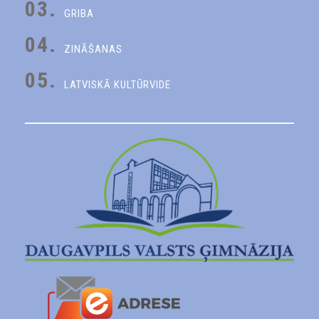
03.
GRIBA
04.
ZINĀŠANAS
05.
LATVISKĀ KULTŪRVIDE