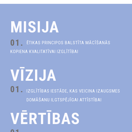
MISIJA
01.
ĒTIKAS PRINCIPOS BALSTĪTA MĀCĪŠANĀS
KOPIENA KVALITATĪVAI IZGLĪTĪBAI
VĪZIJA
01.
IZGLĪTĪBAS IESTĀDE, KAS VEICINA IZAUGSMES
DOMĀŠANU ILGTSPĒJĪGAI ATTĪSTĪBAI
VĒRTĪBAS