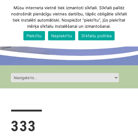
Mūsu interneta vietnē tiek izmantoti sīkfaili. Sīkfaili palīdz
nodrošināt pienācīgu vietnes darbību, tāpēc obligātie sīkfaili
tiek instalēti automātiski. Nospiežot “piekrītu”, jūs piekrītat
mērķa sīkfailu instalēšanai un izmantošanai.
Piekrītu
Nepiekrītu
Sīkfailu politika
333