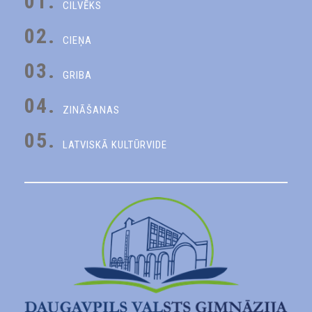
01.
CILVĒKS
02.
CIEŅA
03.
GRIBA
04.
ZINĀŠANAS
05.
LATVISKĀ KULTŪRVIDE