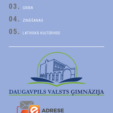
03.
GRIBA
04.
ZINĀŠANAS
05.
LATVISKĀ KULTŪRVIDE