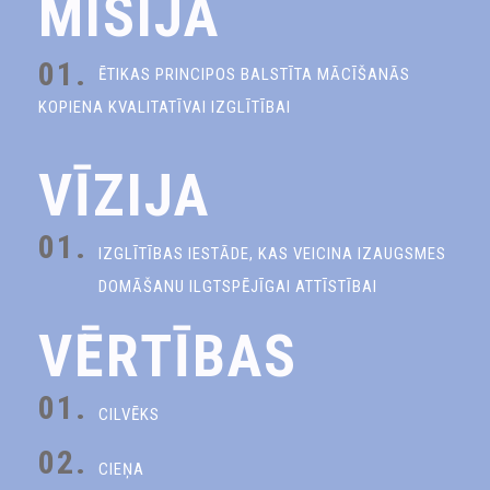
MISIJA
01.
ĒTIKAS PRINCIPOS BALSTĪTA MĀCĪŠANĀS
KOPIENA KVALITATĪVAI IZGLĪTĪBAI
VĪZIJA
01.
IZGLĪTĪBAS IESTĀDE, KAS VEICINA IZAUGSMES
DOMĀŠANU ILGTSPĒJĪGAI ATTĪSTĪBAI
VĒRTĪBAS
01.
CILVĒKS
02.
CIEŅA