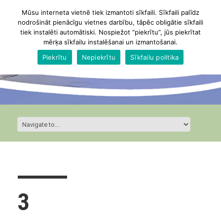
Mūsu interneta vietnē tiek izmantoti sīkfaili. Sīkfaili palīdz
nodrošināt pienācīgu vietnes darbību, tāpēc obligātie sīkfaili
tiek instalēti automātiski. Nospiežot “piekrītu”, jūs piekrītat
mērķa sīkfailu instalēšanai un izmantošanai.
Piekrītu
Nepiekrītu
Sīkfailu politika
3