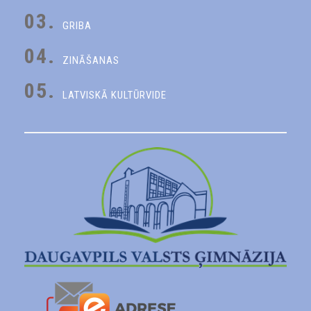
03.
GRIBA
04.
ZINĀŠANAS
05.
LATVISKĀ KULTŪRVIDE