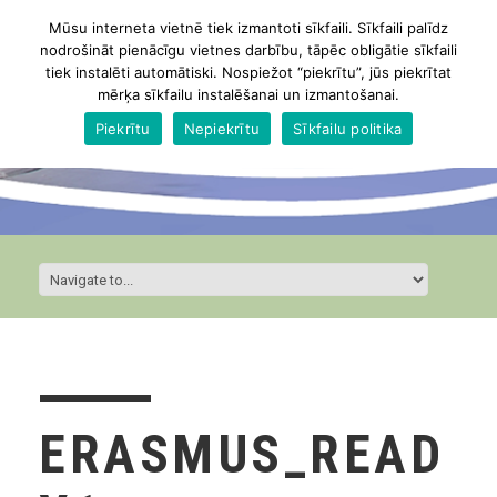
Mūsu interneta vietnē tiek izmantoti sīkfaili. Sīkfaili palīdz
nodrošināt pienācīgu vietnes darbību, tāpēc obligātie sīkfaili
tiek instalēti automātiski. Nospiežot “piekrītu”, jūs piekrītat
mērķa sīkfailu instalēšanai un izmantošanai.
Piekrītu
Nepiekrītu
Sīkfailu politika
ERASMUS_READ