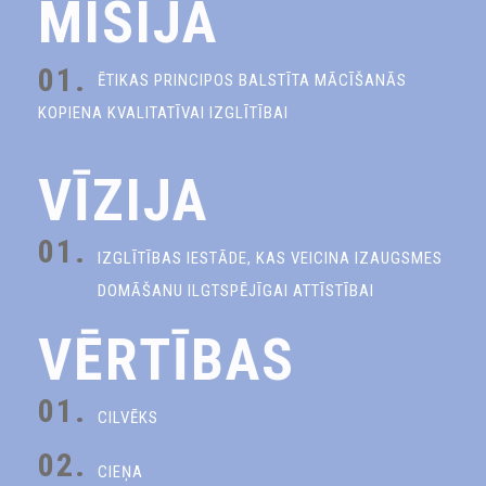
MISIJA
01.
ĒTIKAS PRINCIPOS BALSTĪTA MĀCĪŠANĀS
KOPIENA KVALITATĪVAI IZGLĪTĪBAI
VĪZIJA
01.
IZGLĪTĪBAS IESTĀDE, KAS VEICINA IZAUGSMES
DOMĀŠANU ILGTSPĒJĪGAI ATTĪSTĪBAI
VĒRTĪBAS
01.
CILVĒKS
02.
CIEŅA