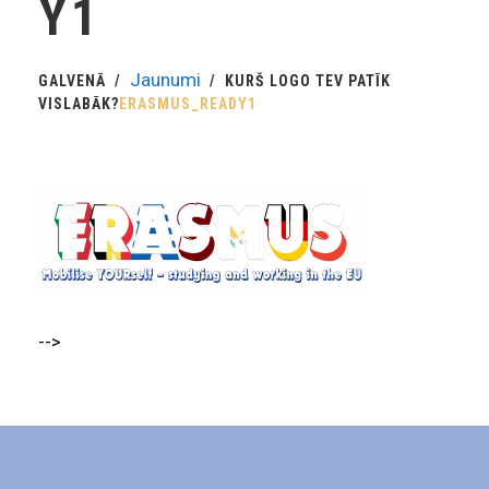
Y1
Jaunumi
GALVENĀ
KURŠ LOGO TEV PATĪK
VISLABĀK?
ERASMUS_READY1
-->