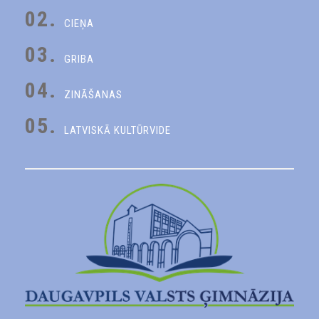
02.
CIEŅA
03.
GRIBA
04.
ZINĀŠANAS
05.
LATVISKĀ KULTŪRVIDE