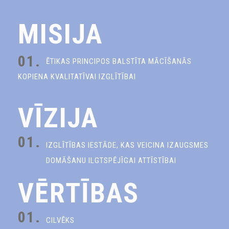
MISIJA
01.
ĒTIKAS PRINCIPOS BALSTĪTA MĀCĪŠANĀS
KOPIENA KVALITATĪVAI IZGLĪTĪBAI
VĪZIJA
01.
IZGLĪTĪBAS IESTĀDE, KAS VEICINA IZAUGSMES
DOMĀŠANU ILGTSPĒJĪGAI ATTĪSTĪBAI
VĒRTĪBAS
01.
CILVĒKS