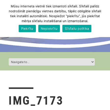
Mūsu interneta vietnē tiek izmantoti sīkfaili. Sīkfaili palīdz
nodrošināt pienācīgu vietnes darbību, tāpēc obligātie sīkfaili
tiek instalēti automātiski. Nospiežot “piekrītu”, jūs piekrītat
mērķa sīkfailu instalēšanai un izmantošanai.
Piekrītu
Nepiekrītu
Sīkfailu politika
IMG_7173