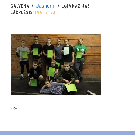
Jaunumi
GALVENĀ
„ĢIMNĀZIJAS
LĀČPLĒSIS”
IMG_7173
-->