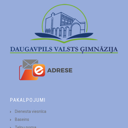
PAKALPOJUMI
Dienesta viesnīca
Baseins
Telpu noma