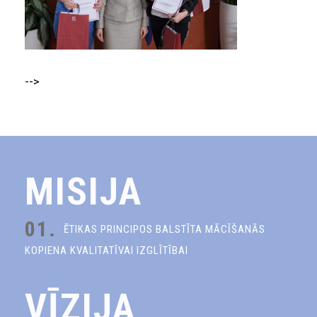
-->
MISIJA
01.
ĒTIKAS PRINCIPOS BALSTĪTA MĀCĪŠANĀS
KOPIENA KVALITATĪVAI IZGLĪTĪBAI
VĪZIJA