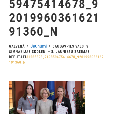
59475414678_9
2019960361621
91360_N
Jaunumi
GALVENĀ
DAUGAVPILS VALSTS
ĢIMNĀZIJAS SKOLĒNI – 8. JAUNIEŠU SAEIMAS
DEPUTĀTI
31265393_219859475414678_9201996036162
191360_N