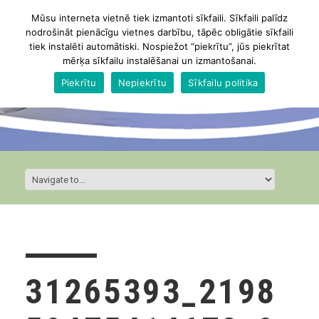
Mūsu interneta vietnē tiek izmantoti sīkfaili. Sīkfaili palīdz
nodrošināt pienācīgu vietnes darbību, tāpēc obligātie sīkfaili
tiek instalēti automātiski. Nospiežot “piekrītu”, jūs piekrītat
mērķa sīkfailu instalēšanai un izmantošanai.
Piekrītu
Nepiekrītu
Sīkfailu politika
31265393_2198