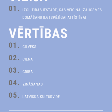
01.
IZGLĪTĪBAS IESTĀDE, KAS VEICINA IZAUGSMES
DOMĀŠANU ILGTSPĒJĪGAI ATTĪSTĪBAI
VĒRTĪBAS
01.
CILVĒKS
02.
CIEŅA
03.
GRIBA
04.
ZINĀŠANAS
05.
LATVISKĀ KULTŪRVIDE