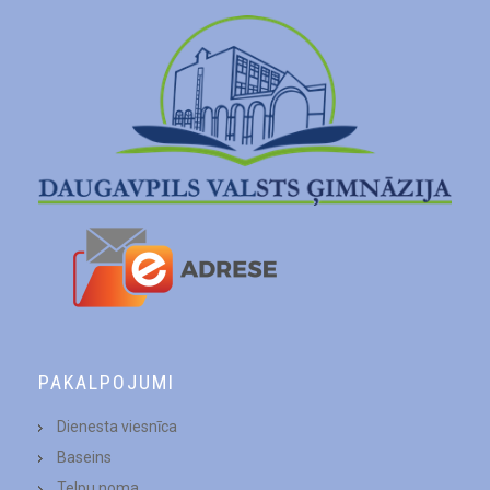
PAKALPOJUMI
Dienesta viesnīca
Baseins
Telpu noma