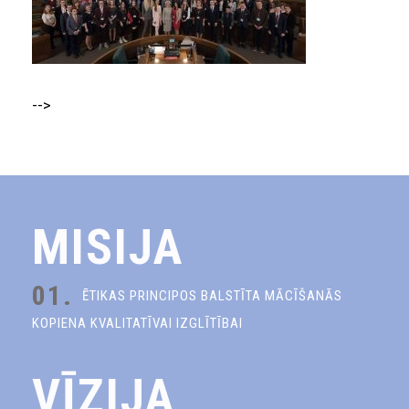
-->
MISIJA
01.
ĒTIKAS PRINCIPOS BALSTĪTA MĀCĪŠANĀS
KOPIENA KVALITATĪVAI IZGLĪTĪBAI
VĪZIJA