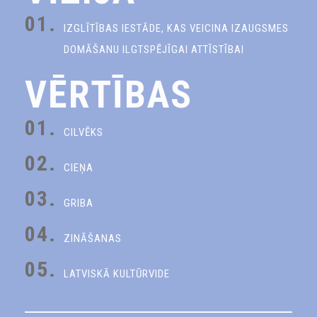
01.
IZGLĪTĪBAS IESTĀDE, KAS VEICINA IZAUGSMES
DOMĀŠANU ILGTSPĒJĪGAI ATTĪSTĪBAI
VĒRTĪBAS
01.
CILVĒKS
02.
CIEŅA
03.
GRIBA
04.
ZINĀŠANAS
05.
LATVISKĀ KULTŪRVIDE