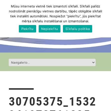
Mūsu interneta vietnē tiek izmantoti sīkfaili. Sīkfaili palīdz
nodrošināt pienācīgu vietnes darbību, tāpēc obligātie sīkfaili
tiek instalēti automātiski. Nospiežot “piekrītu”, jūs piekrītat
mērķa sīkfailu instalēšanai un izmantošanai.
Piekrītu
Nepiekrītu
Sīkfailu politika
30705375_1532