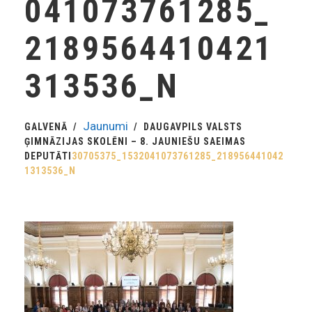
041073761285_
2189564410421
313536_N
Jaunumi
GALVENĀ
DAUGAVPILS VALSTS
ĢIMNĀZIJAS SKOLĒNI – 8. JAUNIEŠU SAEIMAS
DEPUTĀTI
30705375_1532041073761285_218956441042
1313536_N