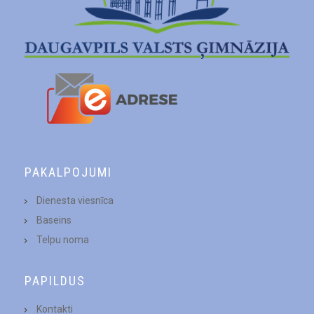
PAKALPOJUMI
Dienesta viesnīca
Baseins
Telpu noma
PAPILDUS
Kontakti