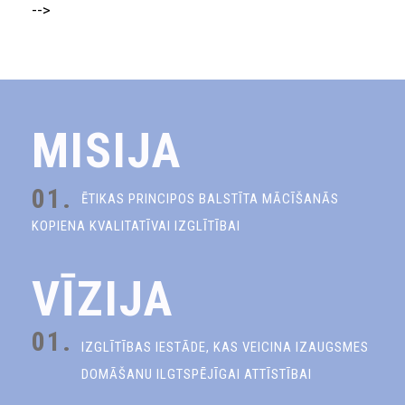
-->
MISIJA
01.
ĒTIKAS PRINCIPOS BALSTĪTA MĀCĪŠANĀS
KOPIENA KVALITATĪVAI IZGLĪTĪBAI
VĪZIJA
01.
IZGLĪTĪBAS IESTĀDE, KAS VEICINA IZAUGSMES
DOMĀŠANU ILGTSPĒJĪGAI ATTĪSTĪBAI