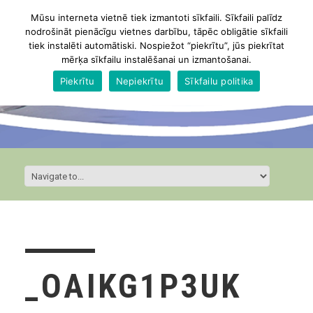
Mūsu interneta vietnē tiek izmantoti sīkfaili. Sīkfaili palīdz
nodrošināt pienācīgu vietnes darbību, tāpēc obligātie sīkfaili
tiek instalēti automātiski. Nospiežot “piekrītu”, jūs piekrītat
mērķa sīkfailu instalēšanai un izmantošanai.
Piekrītu
Nepiekrītu
Sīkfailu politika
_OAIKG1P3UK