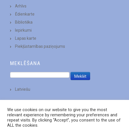
Arhīvs
Ēdienkarte
Bibliotēka
Iepirkumi
Lapas karte
Piekļūstamības paziņojums
MEKLĒŠANA
Latviešu
We use cookies on our website to give you the most
relevant experience by remembering your preferences and
repeat visits. By clicking “Accept”, you consent to the use of
ALL the cookies.