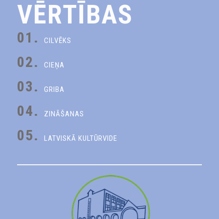
VĒRTĪBAS
01.
CILVĒKS
02.
CIEŅA
03.
GRIBA
04.
ZINĀŠANAS
05.
LATVISKĀ KULTŪRVIDE