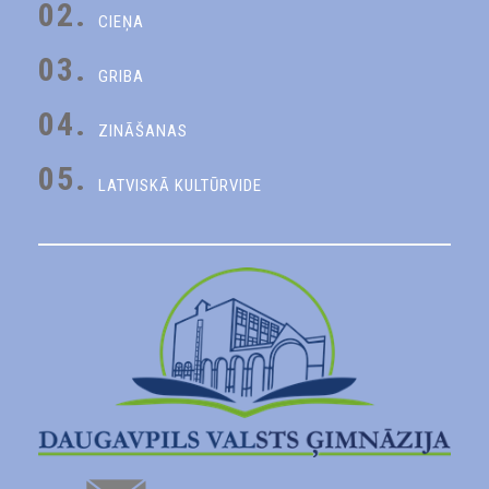
02.
CIEŅA
03.
GRIBA
04.
ZINĀŠANAS
05.
LATVISKĀ KULTŪRVIDE