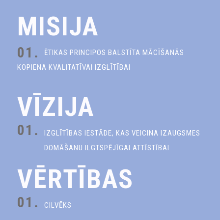
MISIJA
01.
ĒTIKAS PRINCIPOS BALSTĪTA MĀCĪŠANĀS
KOPIENA KVALITATĪVAI IZGLĪTĪBAI
VĪZIJA
01.
IZGLĪTĪBAS IESTĀDE, KAS VEICINA IZAUGSMES
DOMĀŠANU ILGTSPĒJĪGAI ATTĪSTĪBAI
VĒRTĪBAS
01.
CILVĒKS