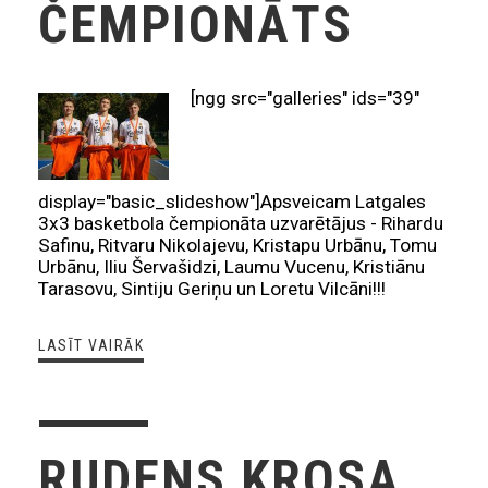
ČEMPIONĀTS
[ngg src="galleries" ids="39"
display="basic_slideshow"]Apsveicam Latgales
3x3 basketbola čempionāta uzvarētājus - Rihardu
Safinu, Ritvaru Nikolajevu, Kristapu Urbānu, Tomu
Urbānu, Iliu Šervašidzi, Laumu Vucenu, Kristiānu
Tarasovu, Sintiju Geriņu un Loretu Vilcāni!!!
LASĪT VAIRĀK
RUDENS KROSA