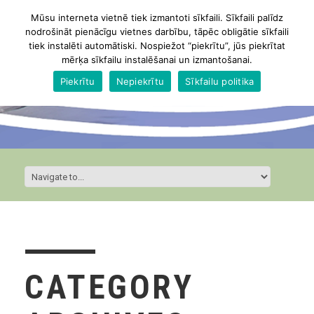
Mūsu interneta vietnē tiek izmantoti sīkfaili. Sīkfaili palīdz
nodrošināt pienācīgu vietnes darbību, tāpēc obligātie sīkfaili
tiek instalēti automātiski. Nospiežot “piekrītu”, jūs piekrītat
mērķa sīkfailu instalēšanai un izmantošanai.
Piekrītu
Nepiekrītu
Sīkfailu politika
CATEGORY