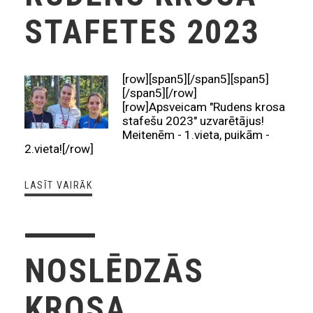
STAFETES 2023
[row][span5][/span5][span5]
[/span5][/row]
[row]Apsveicam "Rudens krosa
stafešu 2023" uzvarētājus!
Meitenēm - 1.vieta, puikām -
2.vieta![/row]
LASĪT VAIRĀK
NOSLĒDZĀS
KROSA