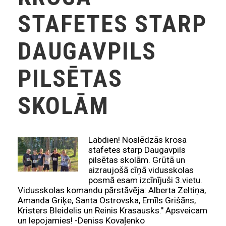
STAFETES STARP
DAUGAVPILS
PILSĒTAS
SKOLĀM
Labdien! Noslēdzās krosa
stafetes starp Daugavpils
pilsētas skolām. Grūtā un
aizraujošā cīņā vidusskolas
posmā esam izcīnījuši 3.vietu.
Vidusskolas komandu pārstāvēja: Alberta Zeltiņa,
Amanda Griķe, Santa Ostrovska, Emīls Grišāns,
Kristers Bleidelis un Reinis Krasausks." Apsveicam
un lepojamies! -Deniss Kovaļenko