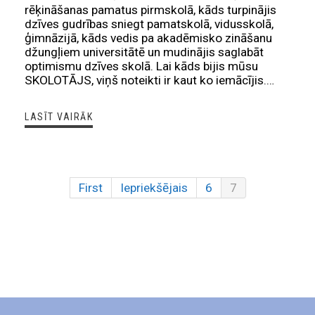
rēķināšanas pamatus pirmskolā, kāds turpinājis
dzīves gudrības sniegt pamatskolā, vidusskolā,
ģimnāzijā, kāds vedis pa akadēmisko zināšanu
džungļiem universitātē un mudinājis saglabāt
optimismu dzīves skolā. Lai kāds bijis mūsu
SKOLOTĀJS, viņš noteikti ir kaut ko iemācījis.…
LASĪT VAIRĀK
First
Iepriekšējais
6
7