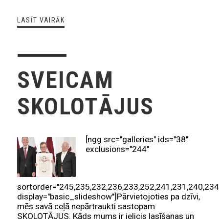
LASĪT VAIRĀK
SVEICAM
SKOLOTĀJUS
[ngg src="galleries" ids="38"
exclusions="244"
sortorder="245,235,232,236,233,252,241,231,240,234
display="basic_slideshow"]Pārvietojoties pa dzīvi,
mēs savā ceļā nepārtraukti sastopam
SKOLOTĀJUS. Kāds mums ir ielicis lasīšanas un