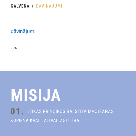
GALVENĀ
DĀVINĀJUMI
dāvinājumi
-->
MISIJA
01.
ĒTIKAS PRINCIPOS BALSTĪTA MĀCĪŠANĀS
KOPIENA KVALITATĪVAI IZGLĪTĪBAI