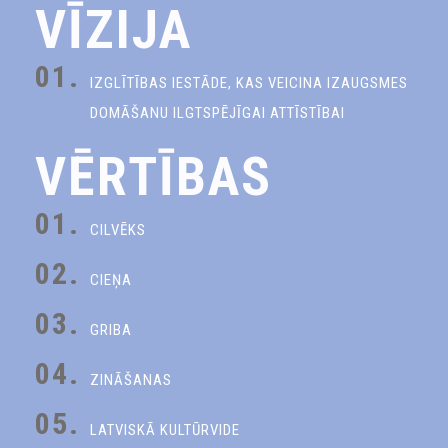
VĪZIJA
01.
IZGLĪTĪBAS IESTĀDE, KAS VEICINA IZAUGSMES
DOMĀŠANU ILGTSPĒJĪGAI ATTĪSTĪBAI
VĒRTĪBAS
01.
CILVĒKS
02.
CIEŅA
03.
GRIBA
04.
ZINĀŠANAS
05.
LATVISKĀ KULTŪRVIDE