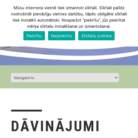
Mūsu interneta vietnē tiek izmantoti sīkfaili. Sīkfaili palīdz
nodrošināt pienācīgu vietnes darbību, tāpēc obligātie sīkfaili
tiek instalēti automātiski. Nospiežot “piekrītu”, jūs piekrītat
mērķa sīkfailu instalēšanai un izmantošanai.
Piekrītu
Nepiekrītu
Sīkfailu politika
DĀVINĀJUMI