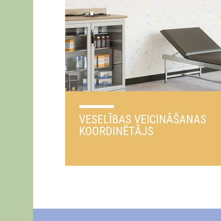
VESELĪBAS VEICINĀŠANAS
KOORDINĒTĀJS