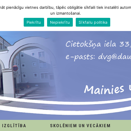
nāt pienācīgu vietnes darbību, tāpēc obligātie sīkfaili tiek instalēti autom
un izmantošanai.
Piekrītu
Nepiekrītu
Sīkfailu politika
IZGLĪTĪBA
SKOLĒNIEM UN VECĀKIEM