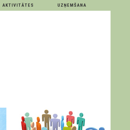
AKTIVITĀTES
UZŅEMŠANA