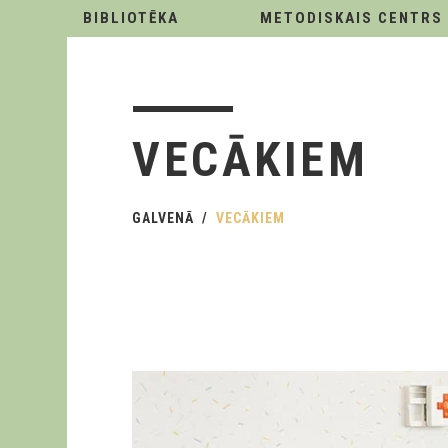
BIBLIOTĒKA
METODISKAIS CENTRS
VECĀKIEM
GALVENĀ
VECĀKIEM