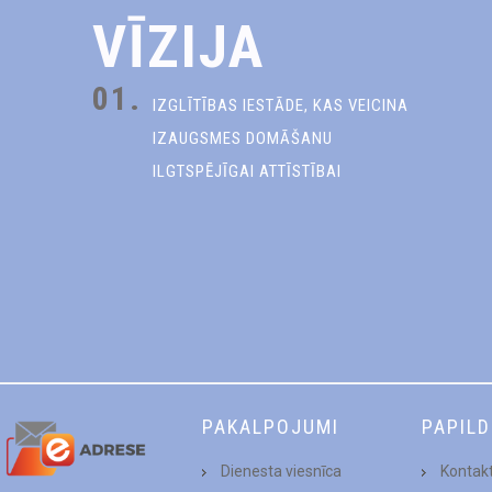
VĪZIJA
01.
IZGLĪTĪBAS IESTĀDE, KAS VEICINA
IZAUGSMES DOMĀŠANU
ILGTSPĒJĪGAI ATTĪSTĪBAI
PAKALPOJUMI
PAPIL
Dienesta viesnīca
Kontakt