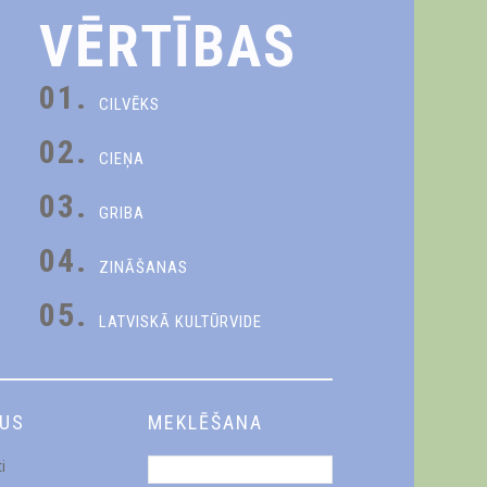
VĒRTĪBAS
01.
CILVĒKS
02.
CIEŅA
03.
GRIBA
04.
ZINĀŠANAS
05.
LATVISKĀ KULTŪRVIDE
DUS
MEKLĒŠANA
i