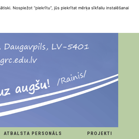
ātiski. Nospiežot “piekrītu”, jūs piekrītat mērķa sīkfailu instalēšanai
ATBALSTA PERSONĀLS
PROJEKTI