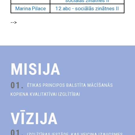
sociālās zinātnes II
Marina Pilace
12.abc - sociālās zinātnes II
-->
MISIJA
01.
ĒTIKAS PRINCIPOS BALSTĪTA MĀCĪŠANĀS
KOPIENA KVALITATĪVAI IZGLĪTĪBAI
VĪZIJA
01.
IZGLĪTĪBAS IESTĀDE, KAS VEICINA IZAUGSMES