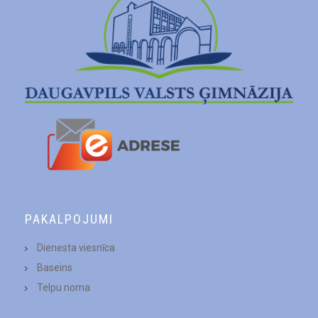
PAKALPOJUMI
Dienesta viesnīca
Baseins
Telpu noma