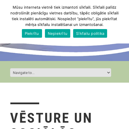
Mūsu interneta vietnē tiek izmantoti sīkfaili. Sīkfaili palīdz
nodrošināt pienācīgu vietnes darbību, tāpēc obligātie sīkfaili
tiek instalēti automātiski. Nospiežot “piekrītu”, jūs piekrītat
mērķa sīkfailu instalēšanai un izmantošanai.
Piekrītu
Nepiekrītu
Sīkfailu politika
VĒSTURE UN