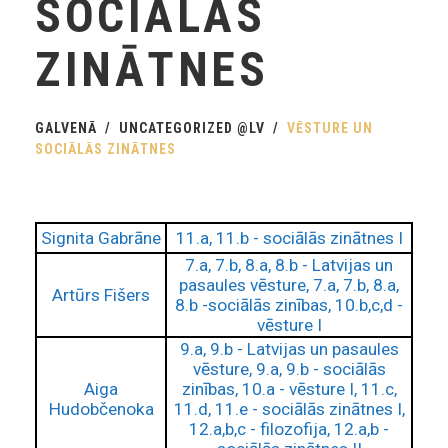
SOCIĀLĀS
ZINĀTNES
GALVENĀ
UNCATEGORIZED @LV
VĒSTURE UN
SOCIĀLĀS ZINĀTNES
Signita Gabrāne
11.a, 11.b - sociālās zinātnes I
7.a, 7.b, 8.a, 8.b - Latvijas un
pasaules vēsture, 7.a, 7.b, 8.a,
Artūrs Fišers
8.b -sociālās zinības, 10.b,c,d -
vēsture I
9.a, 9.b - Latvijas un pasaules
vēsture, 9.a, 9.b - sociālās
Aiga
zinības, 10.a - vēsture I, 11.c,
Hudobčenoka
11.d, 11.e - sociālās zinātnes I,
12.a,b,c - filozofija, 12.a,b -