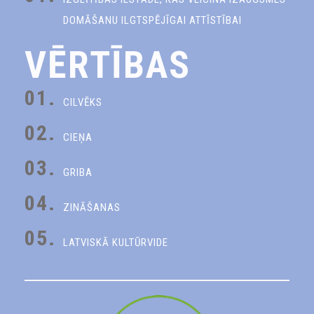
DOMĀŠANU ILGTSPĒJĪGAI ATTĪSTĪBAI
VĒRTĪBAS
01.
CILVĒKS
02.
CIEŅA
03.
GRIBA
04.
ZINĀŠANAS
05.
LATVISKĀ KULTŪRVIDE