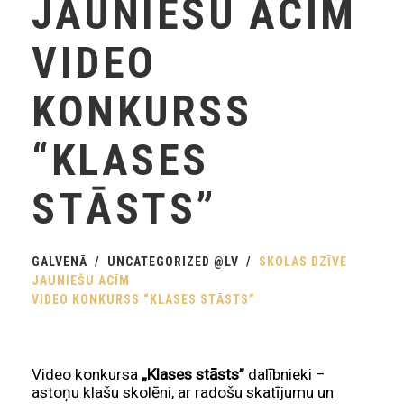
JAUNIEŠU ACĪM
VIDEO
KONKURSS
“KLASES
STĀSTS”
GALVENĀ
UNCATEGORIZED @LV
SKOLAS DZĪVE
JAUNIEŠU ACĪM
VIDEO KONKURSS “KLASES STĀSTS”
Video konkursa
„Klases stāsts”
dalībnieki –
astoņu klašu skolēni, ar radošu skatījumu un