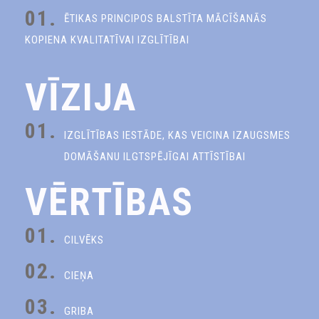
01.
ĒTIKAS PRINCIPOS BALSTĪTA MĀCĪŠANĀS
KOPIENA KVALITATĪVAI IZGLĪTĪBAI
VĪZIJA
01.
IZGLĪTĪBAS IESTĀDE, KAS VEICINA IZAUGSMES
DOMĀŠANU ILGTSPĒJĪGAI ATTĪSTĪBAI
VĒRTĪBAS
01.
CILVĒKS
02.
CIEŅA
03.
GRIBA