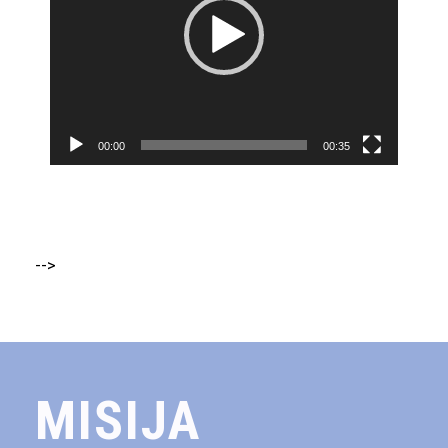
00:00
00:35
-->
MISIJA