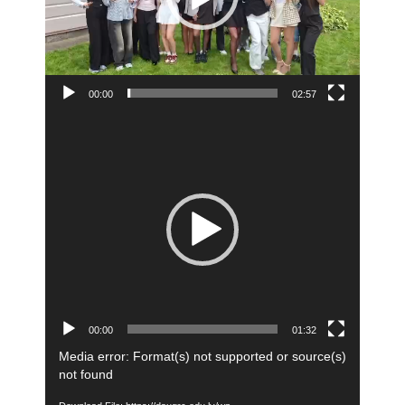
00:00
02:57
Video
Player
00:00
01:32
Video
Media error: Format(s) not supported or source(s)
Player
not found