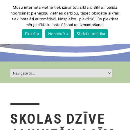
Mūsu interneta vietnē tiek izmantoti sīkfaili. Sīkfaili palīdz
nodrošināt pienācīgu vietnes darbību, tāpēc obligātie sīkfaili
tiek instalēti automātiski. Nospiežot “piekrītu”, jūs piekrītat
mērķa sīkfailu instalēšanai un izmantošanai.
Piekrītu
Nepiekrītu
Sīkfailu politika
SKOLAS DZĪVE