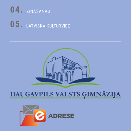
04.
ZINĀŠANAS
05.
LATVISKĀ KULTŪRVIDE