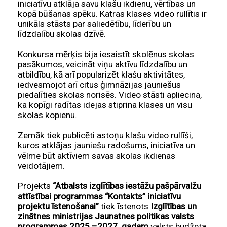
iniciatīvu atklāja savu klašu ikdienu, vērtības un
kopā būšanas spēku. Katras klases video rullītis ir
unikāls stāsts par saliedētību, līderību un
līdzdalību skolas dzīvē.
Konkursa mērķis bija iesaistīt skolēnus skolas
pasākumos, veicināt viņu aktīvu līdzdalību un
atbildību, kā arī popularizēt klašu aktivitātes,
iedvesmojot arī citus ģimnāzijas jauniešus
piedalīties skolas norisēs. Video stāsti apliecina,
ka kopīgi radītas idejas stiprina klases un visu
skolas kopienu.
Zemāk tiek publicēti astoņu klašu video rullīši,
kuros atklājas jauniešu radošums, iniciatīva un
vēlme būt aktīviem savas skolas ikdienas
veidotājiem.
Projekts
“Atbalsts izglītības iestāžu pašpārvalžu
attīstībai programmas “Kontakts” iniciatīvu
projektu īstenošanai”
tiek īstenots
Izglītības un
zinātnes ministrijas Jaunatnes politikas valsts
programmas 2025.–2027. gadam
valsts budžeta