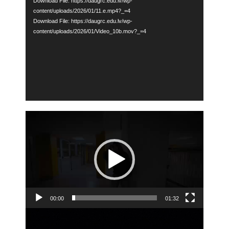
Download File: https://daugrc.edu.lv/wp-
content/uploads/2026/01/11.e.mp4?_=4
Download File: https://daugrc.edu.lv/wp-
content/uploads/2026/01/Video_10b.mov?_=4
Video
Player
00:00
01:32
Video
Player