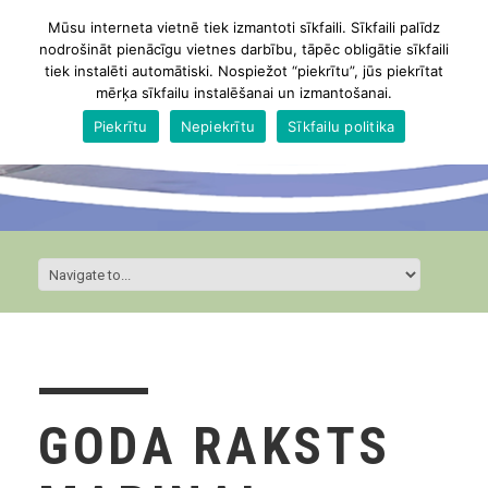
Mūsu interneta vietnē tiek izmantoti sīkfaili. Sīkfaili palīdz
nodrošināt pienācīgu vietnes darbību, tāpēc obligātie sīkfaili
tiek instalēti automātiski. Nospiežot “piekrītu”, jūs piekrītat
mērķa sīkfailu instalēšanai un izmantošanai.
Piekrītu
Nepiekrītu
Sīkfailu politika
GODA RAKSTS