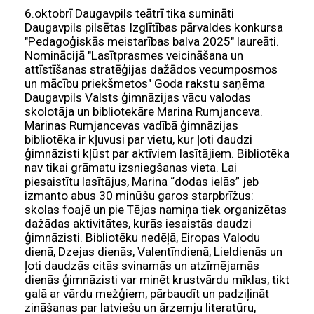
6.oktobrī Daugavpils teātrī tika sumināti
Daugavpils pilsētas Izglītības pārvaldes konkursa
"Pedagoģiskās meistarības balva 2025" laureāti.
Nominācijā "Lasītprasmes veicināšana un
attīstīšanas stratēģijas dažādos vecumposmos
un mācību priekšmetos" Goda rakstu saņēma
Daugavpils Valsts ģimnāzijas vācu valodas
skolotāja un bibliotekāre Marina Rumjanceva.
Marinas Rumjancevas vadībā ģimnāzijas
bibliotēka ir kļuvusi par vietu, kur ļoti daudzi
ģimnāzisti kļūst par aktīviem lasītājiem. Bibliotēka
nav tikai grāmatu izsniegšanas vieta. Lai
piesaistītu lasītājus, Marina “dodas ielās” jeb
izmanto abus 30 minūšu garos starpbrīžus:
skolas foajē un pie Tējas namiņa tiek organizētas
dažādas aktivitātes, kurās iesaistās daudzi
ģimnāzisti. Bibliotēku nedēļā, Eiropas Valodu
dienā, Dzejas dienās, Valentīndienā, Lieldienās un
ļoti daudzās citās svinamās un atzīmējamās
dienās ģimnāzisti var minēt krustvārdu mīklas, tikt
galā ar vārdu mežģiem, pārbaudīt un padziļināt
zināšanas par latviešu un ārzemju literatūru,