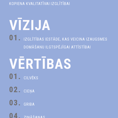
KOPIENA KVALITATĪVAI IZGLĪTĪBAI
VĪZIJA
01.
IZGLĪTĪBAS IESTĀDE, KAS VEICINA IZAUGSMES
DOMĀŠANU ILGTSPĒJĪGAI ATTĪSTĪBAI
VĒRTĪBAS
01.
CILVĒKS
02.
CIEŅA
03.
GRIBA
04.
ZINĀŠANAS