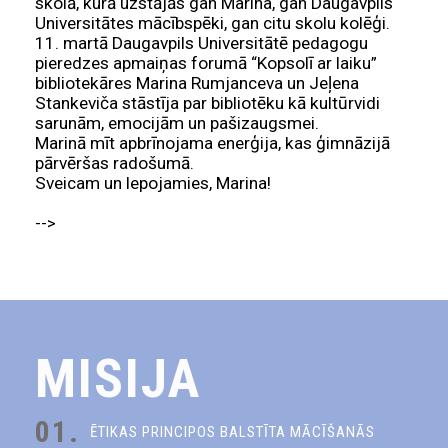
skolā, kurā uzstājās gan Marina, gan Daugavpils
Universitātes mācībspēki, gan citu skolu kolēģi.
11. martā Daugavpils Universitātē pedagogu
pieredzes apmaiņas forumā “Kopsolī ar laiku”
bibliotekāres Marina Rumjanceva un Jeļena
Stankeviča stāstīja par bibliotēku kā kultūrvidi
sarunām, emocijām un pašizaugsmei.
Marinā mīt apbrīnojama enerģija, kas ģimnāzijā
pārvēršas radošumā.
Sveicam un lepojamies, Marina!
-->
MISIJA
01.
ĒTIKAS PRINCIPOS BALSTĪTA MĀCĪŠANĀS