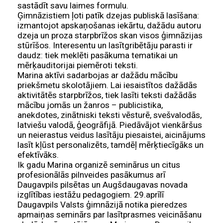
sastādīt savu laimes formulu.
Ģimnāzistiem ļoti patīk dzejas publiskā lasīšana:
izmantojot apskaņošanas iekārtu, dažādu autoru
dzeja un proza starpbrīžos skan visos ģimnāzijas
stūrīšos. Interesentu un lasītgribētāju parasti ir
daudz: tiek meklēti pasākuma tematikai un
mērķauditorijai piemēroti teksti.
Marina aktīvi sadarbojas ar dažādu mācību
priekšmetu skolotājiem. Lai iesaistītos dažādās
aktivitātēs starpbrīžos, tiek lasīti teksti dažādās
mācību jomās un žanros – publicistika,
anekdotes, zinātniski teksti vēsturē, svešvalodās,
latviešu valodā, ģeogrāfijā. Piedāvājot vienkāršus
un neierastus veidus lasītāju piesaistei, aicinājums
lasīt kļūst personalizēts, tamdēļ mērķtiecīgāks un
efektīvāks.
Ik gadu Marina organizē seminārus un citus
profesionālās pilnveides pasākumus arī
Daugavpils pilsētas un Augšdaugavas novada
izglītības iestāžu pedagogiem. 29.aprīlī
Daugavpils Valsts ģimnāzijā notika pieredzes
apmaiņas seminārs par lasītprasmes veicināšanu