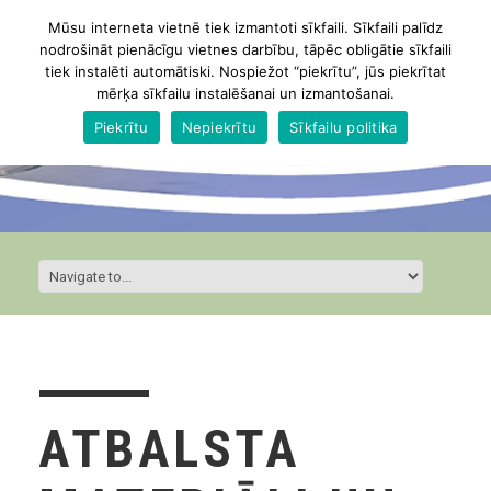
Mūsu interneta vietnē tiek izmantoti sīkfaili. Sīkfaili palīdz
nodrošināt pienācīgu vietnes darbību, tāpēc obligātie sīkfaili
tiek instalēti automātiski. Nospiežot “piekrītu”, jūs piekrītat
mērķa sīkfailu instalēšanai un izmantošanai.
Piekrītu
Nepiekrītu
Sīkfailu politika
ATBALSTA