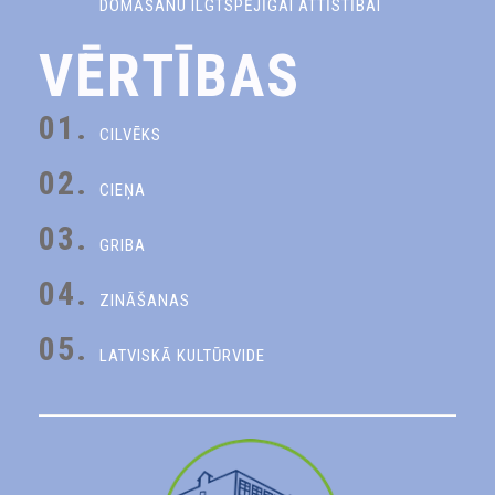
DOMĀŠANU ILGTSPĒJĪGAI ATTĪSTĪBAI
VĒRTĪBAS
01.
CILVĒKS
02.
CIEŅA
03.
GRIBA
04.
ZINĀŠANAS
05.
LATVISKĀ KULTŪRVIDE