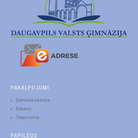
PAKALPOJUMI
Dienesta viesnīca
Baseins
Telpu noma
PAPILDUS