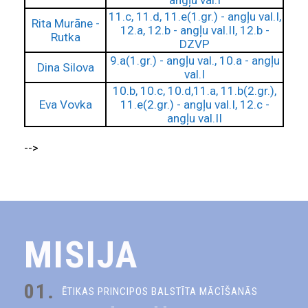
angļu val.I
11.c, 11.d, 11.e(1.gr.) - angļu val.I,
Rita Murāne -
12.a, 12.b - angļu val.II, 12.b -
Rutka
DZVP
9.a(1.gr.) - angļu val., 10.a - angļu
Dina Silova
val.I
10.b, 10.c, 10.d,11.a, 11.b(2.gr.),
Eva Vovka
11.e(2.gr.) - angļu val.I, 12.c -
angļu val.II
-->
MISIJA
01.
ĒTIKAS PRINCIPOS BALSTĪTA MĀCĪŠANĀS