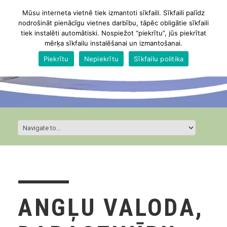
Mūsu interneta vietnē tiek izmantoti sīkfaili. Sīkfaili palīdz
nodrošināt pienācīgu vietnes darbību, tāpēc obligātie sīkfaili
tiek instalēti automātiski. Nospiežot “piekrītu”, jūs piekrītat
mērķa sīkfailu instalēšanai un izmantošanai.
Piekrītu
Nepiekrītu
Sīkfailu politika
ANGĻU VALODA,