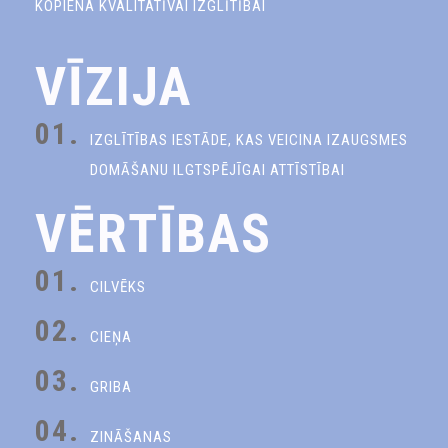
KOPIENA KVALITATĪVAI IZGLĪTĪBAI
VĪZIJA
01.
IZGLĪTĪBAS IESTĀDE, KAS VEICINA IZAUGSMES
DOMĀŠANU ILGTSPĒJĪGAI ATTĪSTĪBAI
VĒRTĪBAS
01.
CILVĒKS
02.
CIEŅA
03.
GRIBA
04.
ZINĀŠANAS