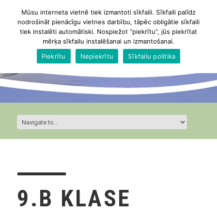
Mūsu interneta vietnē tiek izmantoti sīkfaili. Sīkfaili palīdz
nodrošināt pienācīgu vietnes darbību, tāpēc obligātie sīkfaili
tiek instalēti automātiski. Nospiežot “piekrītu”, jūs piekrītat
mērķa sīkfailu instalēšanai un izmantošanai.
Piekrītu
Nepiekrītu
Sīkfailu politika
9.B KLASE