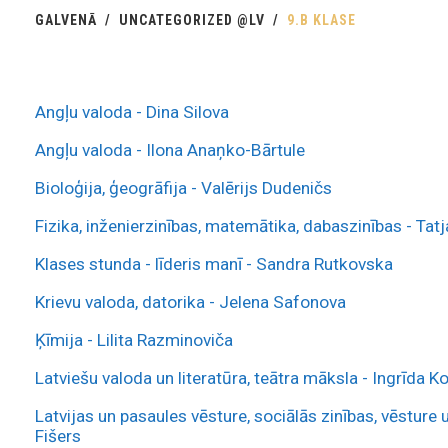
GALVENĀ
UNCATEGORIZED @LV
9.B KLASE
Angļu valoda - Dina Silova
Angļu valoda - Ilona Anaņko-Bārtule
Bioloģija, ģeogrāfija - Valērijs Dudeničs
Fizika, inženierzinības, matemātika, dabaszinības - Ta
Klases stunda - līderis manī - Sandra Rutkovska
Krievu valoda, datorika - Jelena Safonova
Ķīmija - Lilita Razminoviča
Latviešu valoda un literatūra, teātra māksla - Ingrīda K
Latvijas un pasaules vēsture, sociālās zinības, vēsture 
Fišers