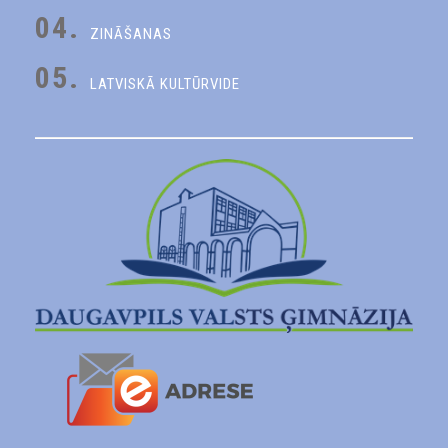
04.
ZINĀŠANAS
05.
LATVISKĀ KULTŪRVIDE