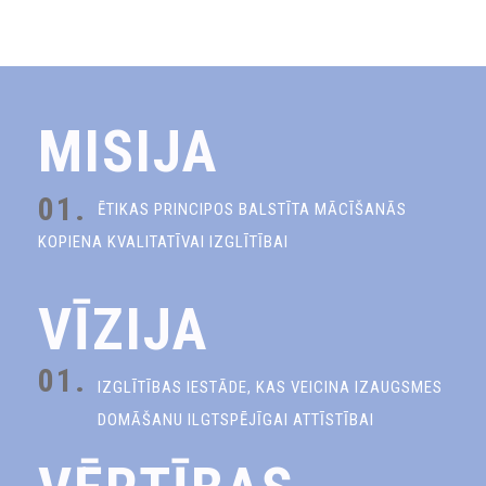
MISIJA
01.
ĒTIKAS PRINCIPOS BALSTĪTA MĀCĪŠANĀS
KOPIENA KVALITATĪVAI IZGLĪTĪBAI
VĪZIJA
01.
IZGLĪTĪBAS IESTĀDE, KAS VEICINA IZAUGSMES
DOMĀŠANU ILGTSPĒJĪGAI ATTĪSTĪBAI