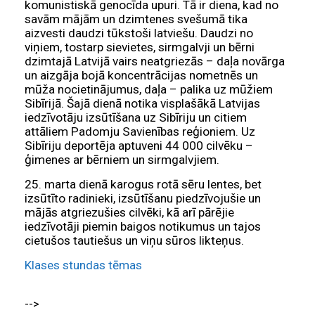
komunistiskā genocīda upuri. Tā ir diena, kad no
savām mājām un dzimtenes svešumā tika
aizvesti daudzi tūkstoši latviešu. Daudzi no
viņiem, tostarp sievietes, sirmgalvji un bērni
dzimtajā Latvijā vairs neatgriezās – daļa novārga
un aizgāja bojā koncentrācijas nometnēs un
mūža nocietinājumus, daļa – palika uz mūžiem
Sibīrijā. Šajā dienā notika visplašākā Latvijas
iedzīvotāju izsūtīšana uz Sibīriju un citiem
attāliem Padomju Savienības reģioniem. Uz
Sibīriju deportēja aptuveni 44 000 cilvēku –
ģimenes ar bērniem un sirmgalvjiem.
25. marta dienā karogus rotā sēru lentes, bet
izsūtīto radinieki, izsūtīšanu piedzīvojušie un
mājās atgriezušies cilvēki, kā arī pārējie
iedzīvotāji piemin baigos notikumus un tajos
cietušos tautiešus un viņu sūros likteņus.
Klases stundas tēmas
-->