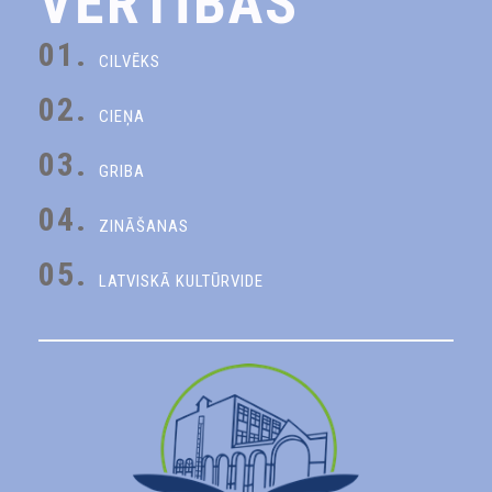
VĒRTĪBAS
01.
CILVĒKS
02.
CIEŅA
03.
GRIBA
04.
ZINĀŠANAS
05.
LATVISKĀ KULTŪRVIDE