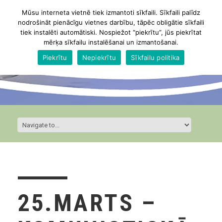
Mūsu interneta vietnē tiek izmantoti sīkfaili. Sīkfaili palīdz
nodrošināt pienācīgu vietnes darbību, tāpēc obligātie sīkfaili
tiek instalēti automātiski. Nospiežot “piekrītu”, jūs piekrītat
mērķa sīkfailu instalēšanai un izmantošanai.
Piekrītu
Nepiekrītu
Sīkfailu politika
25.MARTS –