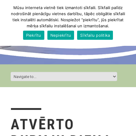
Mūsu interneta vietnē tiek izmantoti sīkfaili. Sīkfaili palīdz
nodrošināt pienācīgu vietnes darbību, tāpēc obligātie sīkfaili
tiek instalēti automātiski. Nospiežot “piekrītu”, jūs piekrītat
mērķa sīkfailu instalēšanai un izmantošanai.
Piekrītu
Nepiekrītu
Sīkfailu politika
ATVĒRTO