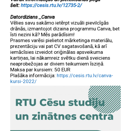
šeit:
https://cesis.rtu.lv/12735-2/
Datordizians _Canva
Vēlies savu sakāmo ietērpt vizuāli pievilcīgās
drānās, izmantojot dizaina programmu Canva, bet
īsti nezini kā? Mēs parādīsim!
Prasmes varēsi pielietot mārketinga materiālu,
prezentāciju vai pat CV sagatavošanā, kā arī
iemācīsies izveidot oriģinālas apsveikuma
kartiņas, lai nākamreiz svētku dienā sveiciens
neaprobežojas ar diviem teikumiem īsziņā.
Maksa par kursiem: 50 EUR
Plašāka informācija:
https://cesis.rtu.lv/canva-
kursi-2022/