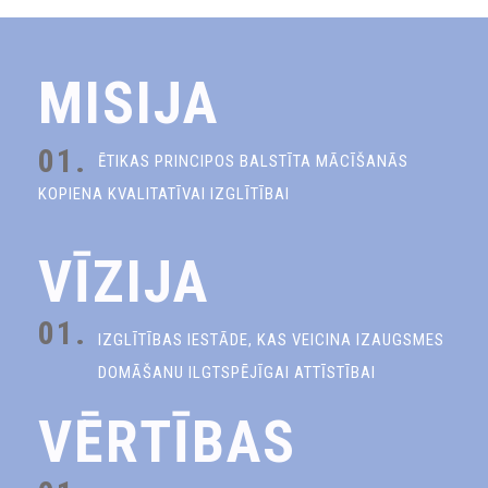
MISIJA
01.
ĒTIKAS PRINCIPOS BALSTĪTA MĀCĪŠANĀS
KOPIENA KVALITATĪVAI IZGLĪTĪBAI
VĪZIJA
01.
IZGLĪTĪBAS IESTĀDE, KAS VEICINA IZAUGSMES
DOMĀŠANU ILGTSPĒJĪGAI ATTĪSTĪBAI
VĒRTĪBAS