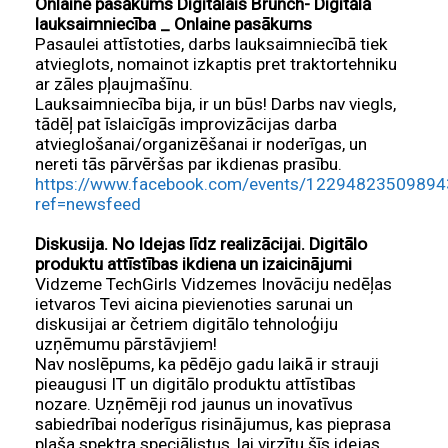
Onlaine pasākums Digitālais Brunch- Digitālā
lauksaimniecība _ Onlaine pasākums
Pasaulei attīstoties, darbs lauksaimniecībā tiek
atvieglots, nomainot izkaptis pret traktortehniku
ar zāles pļaujmašīnu.
Lauksaimniecība bija, ir un būs! Darbs nav viegls,
tādēļ pat īslaicīgās improvizācijas darba
atvieglošanai/organizēšanai ir noderīgas, un
nereti tās pārvēršas par ikdienas prasību.
https://www.facebook.com/events/12294823509894
ref=newsfeed
Diskusija. No Idejas līdz realizācijai. Digitālo
produktu attīstības ikdiena un izaicinājumi
Vidzeme TechGirls Vidzemes Inovāciju nedēļas
ietvaros Tevi aicina pievienoties sarunai un
diskusijai ar četriem digitālo tehnoloģiju
uzņēmumu pārstāvjiem!
Nav noslēpums, ka pēdējo gadu laikā ir strauji
pieaugusi IT un digitālo produktu attīstības
nozare. Uzņēmēji rod jaunus un inovatīvus
sabiedrībai noderīgus risinājumus, kas pieprasa
plaša spektra speciālistus, lai virzītu šīs idejas