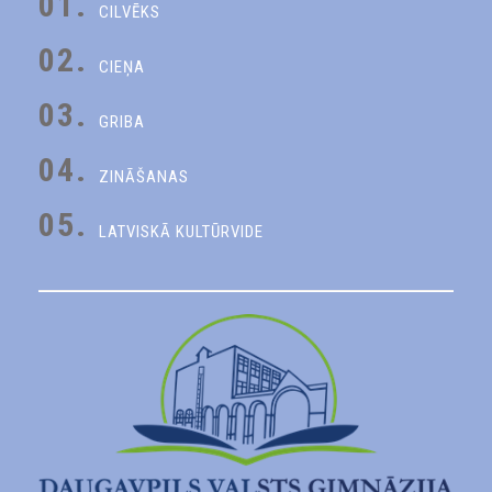
01.
CILVĒKS
02.
CIEŅA
03.
GRIBA
04.
ZINĀŠANAS
05.
LATVISKĀ KULTŪRVIDE