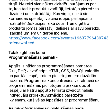
tirgū. Ne reizi vien nākas dzirdēt jautājumus par
to, kas tad ir produktu vadītāji, lietotāja pieredzes
dizaineri un izstrādātāji. Kas viņi ir, un kā šie
komandas spēlētāji veicina idejas pārtapšanu
realitātē? Diskusijas laikā četri IT un digitālo
produktu jomas pārstāvji dalīsies ar savu pieredzi,
izaicinājumiem un darba ikdienu.
https://www.facebook.com/events/19637796439743
ref=newsfeed
Tālākizglītības kursi:
Programmēšanas pamati
-
Apgūsi zināšanas programmēšanas pamatos
C++, PHP, JavaScript, HTML, CSS, MySQL valodās
un par tās iespējamiem pielietojumiem dažādās
nozarēs.Programma koncentrēsies vairāk tieši uz
programmēšanas pielietojumu praksē dodot
iespēju ar katru apgūto tematu izveidot nelielu
individuālu projektu.Apmācība paredzēta
ikvienam, kurš vēlas iepazīties ar programmēšanu.
Vairāk informācijas un pieteikšanās poga