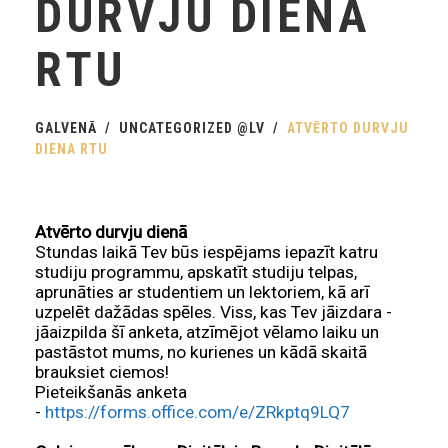
DURVJU DIENA
RTU
GALVENĀ
UNCATEGORIZED @LV
ATVĒRTO DURVJU
DIENA RTU
Atvērto durvju dienā
Stundas laikā Tev būs iespējams iepazīt katru
studiju programmu, apskatīt studiju telpas,
aprunāties ar studentiem un lektoriem, kā arī
uzpelēt dažādas spēles. Viss, kas Tev jāizdara -
jāaizpilda šī anketa, atzīmējot vēlamo laiku un
pastāstot mums, no kurienes un kādā skaitā
brauksiet ciemos!
Pieteikšanās anketa
-
https://forms.office.com/e/ZRkptq9LQ7