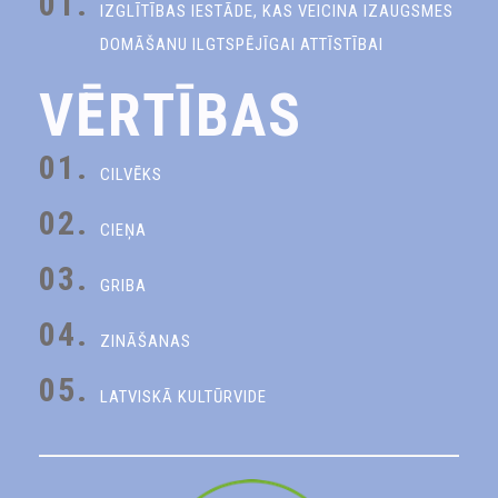
01.
IZGLĪTĪBAS IESTĀDE, KAS VEICINA IZAUGSMES
DOMĀŠANU ILGTSPĒJĪGAI ATTĪSTĪBAI
VĒRTĪBAS
01.
CILVĒKS
02.
CIEŅA
03.
GRIBA
04.
ZINĀŠANAS
05.
LATVISKĀ KULTŪRVIDE