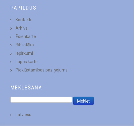
PAPILDUS
Kontakti
Arhīvs
Ēdienkarte
Bibliotēka
Iepirkumi
Lapas karte
Piekļūstamības paziņojums
MEKLĒŠANA
Latviešu