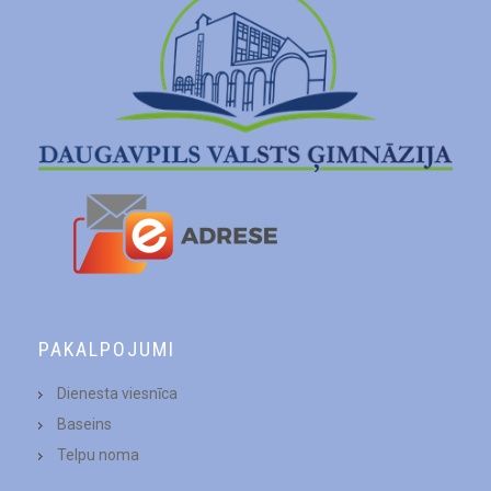
PAKALPOJUMI
Dienesta viesnīca
Baseins
Telpu noma