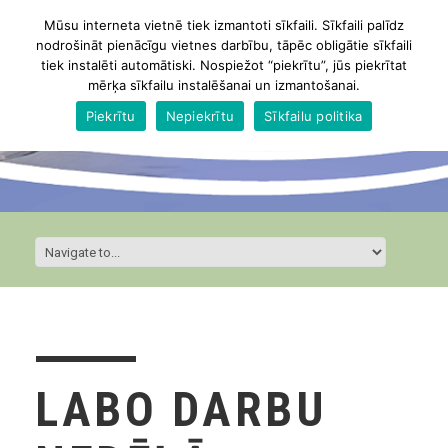
Mūsu interneta vietnē tiek izmantoti sīkfaili. Sīkfaili palīdz
nodrošināt pienācīgu vietnes darbību, tāpēc obligātie sīkfaili
tiek instalēti automātiski. Nospiežot “piekrītu”, jūs piekrītat
mērķa sīkfailu instalēšanai un izmantošanai.
Piekrītu
Nepiekrītu
Sīkfailu politika
LABO DARBU