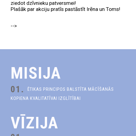
ziedot dzīvnieku patversmei!
Plašāk par akciju pratīs pastāstīt Irēna un Toms!
-->
MISIJA
01.
ĒTIKAS PRINCIPOS BALSTĪTA MĀCĪŠANĀS
KOPIENA KVALITATĪVAI IZGLĪTĪBAI
VĪZIJA