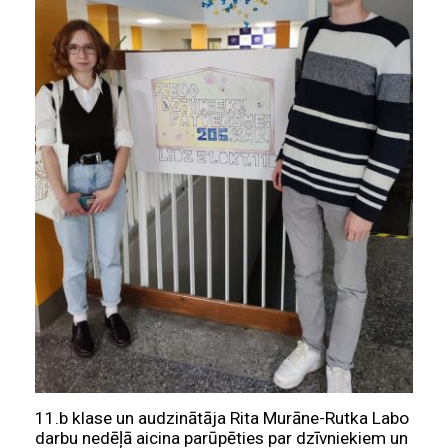
11.b klase un audzinātāja Rita Murāne-Rutka Labo
darbu nedēļā aicina parūpēties par dzīvniekiem un