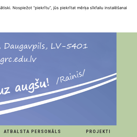
ātiski. Nospiežot “piekrītu”, jūs piekrītat mērķa sīkfailu instalēšanai
ATBALSTA PERSONĀLS
PROJEKTI