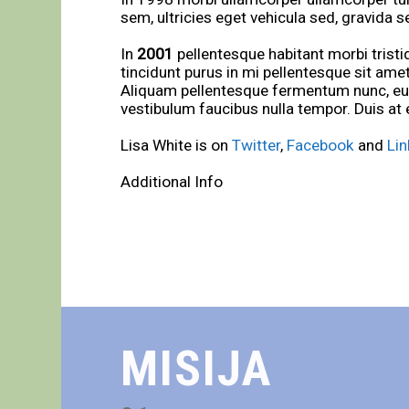
sem, ultricies eget vehicula sed, gravida 
In
2001
pellentesque habitant morbi trist
tincidunt purus in mi pellentesque sit am
Aliquam pellentesque fermentum nunc, eu ve
vestibulum faucibus nulla tempor. Duis at e
Lisa White is on
Twitter
,
Facebook
and
Lin
Additional Info
MISIJA