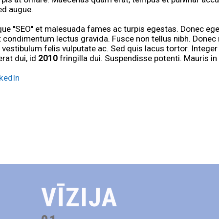
sed augue.
ique "SEO" et malesuada fames ac turpis egestas. Donec eget
et condimentum lectus gravida. Fusce non tellus nibh. Donec 
stibulum felis vulputate ac. Sed quis lacus tortor. Integer
rat dui, id
2010
fringilla dui. Suspendisse potenti. Mauris in
kedIn
VĪZIJA