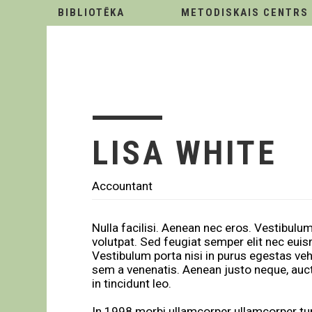
BIBLIOTĒKA
METODISKAIS CENTRS
LISA WHITE
Accountant
Nulla facilisi. Aenean nec eros. Vestibul
volutpat. Sed feugiat semper elit nec euism
Vestibulum porta nisi in purus egestas vehic
sem a venenatis. Aenean justo neque, aucto
in tincidunt leo.
In 1998 morbi ullamcorper ullamcorper tur