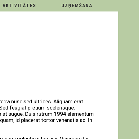
AKTIVITĀTES
UZŅEMŠANA
verra nunc sed ultrices. Aliquam erat
 Sed feugiat pretium scelerisque.
lla at augue. Duis rutrum
1994
elementum
quam, id placerat tortor venenatis ac. In
msan, molestie vitae nisi. Vivamus dui