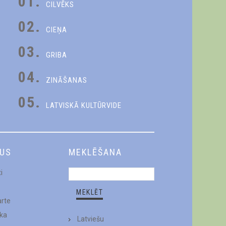
01.
CILVĒKS
02.
CIEŅA
03.
GRIBA
04.
ZINĀŠANAS
05.
LATVISKĀ KULTŪRVIDE
DUS
MEKLĒŠANA
i
arte
ēka
Latviešu