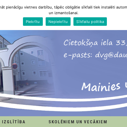
nāt pienācīgu vietnes darbību, tāpēc obligātie sīkfaili tiek instalēti autom
un izmantošanai.
Piekrītu
Nepiekrītu
Sīkfailu politika
IZGLĪTĪBA
SKOLĒNIEM UN VECĀKIEM