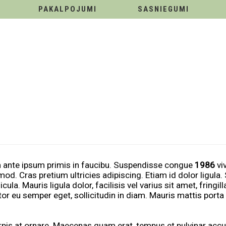
PAKALPOJUMI
SASNIEGUMI
um ante ipsum primis in faucibu. Suspendisse congue
1986
vi
od. Cras pretium ultricies adipiscing. Etiam id dolor ligula.
ula. Mauris ligula dolor, facilisis vel varius sit amet, fringi
r eu semper eget, sollicitudin in diam. Mauris mattis porta 
pis at ornare. Maecenas quam erat, tempus et pulvinar accu