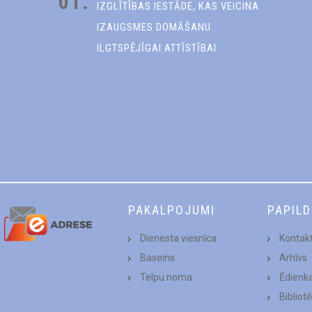
01.
IZGLĪTĪBAS IESTĀDE, KAS VEICINA
IZAUGSMES DOMĀŠANU
ILGTSPĒJĪGAI ATTĪSTĪBAI
PAKALPOJUMI
PAPIL
Dienesta viesnīca
Kontakt
Baseins
Arhīvs
Telpu noma
Ēdienk
Bibliot