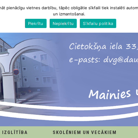
nāt pienācīgu vietnes darbību, tāpēc obligātie sīkfaili tiek instalēti autom
un izmantošanai.
Piekrītu
Nepiekrītu
Sīkfailu politika
IZGLĪTĪBA
SKOLĒNIEM UN VECĀKIEM