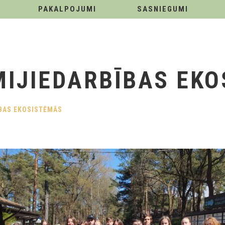
PAKALPOJUMI
SASNIEGUMI
IJIEDARBĪBAS EK
BAS EKOSISTĒMĀS