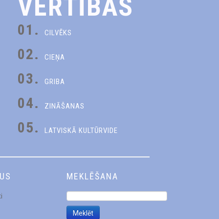
VĒRTĪBAS
01.
CILVĒKS
02.
CIEŅA
03.
GRIBA
04.
ZINĀŠANAS
05.
LATVISKĀ KULTŪRVIDE
DUS
MEKLĒŠANA
i