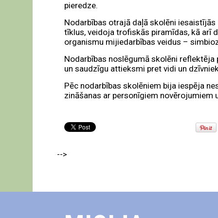
pieredze.
Nodarbības otrajā daļā skolēni iesaistījās
tīklus, veidoja trofiskās piramīdas, kā ar
organismu mijiedarbības veidus – simbiozi
Nodarbības noslēgumā skolēni reflektēja pa
un saudzīgu attieksmi pret vidi un dzīvnie
Pēc nodarbības skolēniem bija iespēja nest
zināšanas ar personīgiem novērojumiem u
-->