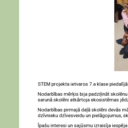
STEM projekta ietvaros 7.a klase piedalī
Nodarbības mērķis bija padziļināt skolēn
sarunā skolēni atkārtoja ekosistēmas jēdzie
Nodarbības pirmajā daļā skolēni devās māc
dzīvnieku dzīvesveidu un pielāgojumus, sk
Īpašu interesi un sajūsmu izraisīja iespēj