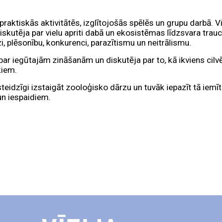
 praktiskās aktivitātēs, izglītojošās spēlēs un grupu darbā. 
ī diskutēja par vielu apriti dabā un ekosistēmas līdzsvara tr
, plēsonību, konkurenci, parazītismu un neitrālismu.
r iegūtajām zināšanām un diskutēja par to, kā ikviens cilvēks
kiem.
eidzīgi izstaigāt zooloģisko dārzu un tuvāk iepazīt tā iemīt
n iespaidiem.