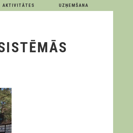
AKTIVITĀTES
UZŅEMŠANA
OSISTĒMĀS