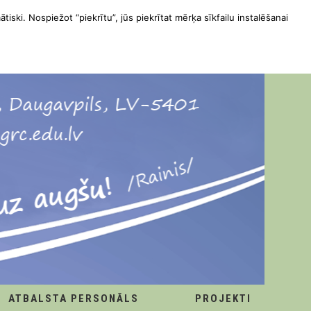
ātiski. Nospiežot “piekrītu”, jūs piekrītat mērķa sīkfailu instalēšanai
ATBALSTA PERSONĀLS
PROJEKTI