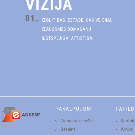
VĪZIJA
01.
IZGLĪTĪBAS IESTĀDE, KAS VEICINA
IZAUGSMES DOMĀŠANU
ILGTSPĒJĪGAI ATTĪSTĪBAI
PAKALPOJUMI
PAPIL
Dienesta viesnīca
Kontakt
Baseins
Arhīvs