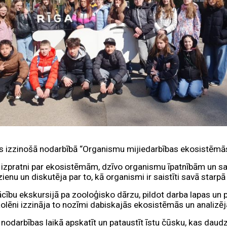
jās izzinošā nodarbībā “Organismu mijiedarbības ekosistēm
u izpratni par ekosistēmām, dzīvo organismu īpatnībām un s
nu un diskutēja par to, kā organismi ir saistīti savā starpā 
ību ekskursijā pa zooloģisko dārzu, pildot darba lapas un 
olēni izzināja to nozīmi dabiskajās ekosistēmās un analizē
a nodarbības laikā apskatīt un pataustīt īstu čūsku, kas dau