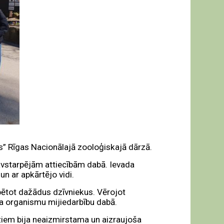
ās”
Rīgas Nacionālajā zooloģiskajā dārzā
.
avstarpējām attiecībām dabā. Ievada
un ar apkārtējo vidi.
pētot dažādus dzīvniekus. Vērojot
ja organismu mijiedarbību dabā.
dziem bija neaizmirstama un aizraujoša