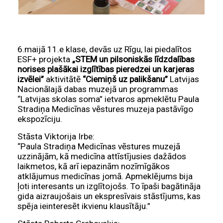
6.maijā 11.e klase, devās uz Rīgu, lai piedalītos
ESF+ projekta
„STEM un pilsoniskās līdzdalības
norises plašākai izglītības pieredzei un karjeras
izvēlei”
aktivitātē
“Ciemiņš uz palikšanu”
Latvijas
Nacionālajā dabas muzejā un programmas
“Latvijas skolas soma” ietvaros apmeklētu Paula
Stradiņa Medicīnas vēstures muzeja pastāvīgo
ekspozīciju.
Stāsta Viktorija Irbe:
“Paula Stradiņa Medicīnas vēstures muzejā
uzzinājām, kā medicīna attīstījusies dažādos
laikmetos, kā arī iepazinām nozīmīgākos
atklājumus medicīnas jomā. Apmeklējums bija
ļoti interesants un izglītojošs. To īpaši bagātināja
gida aizraujošais un ekspresīvais stāstījums, kas
spēja ieinteresēt ikvienu klausītāju.”