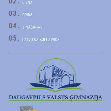
02.
CIEŅA
03.
GRIBA
04.
ZINĀŠANAS
05.
LATVISKĀ KULTŪRVIDE