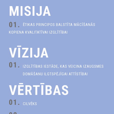
MISIJA
01.
ĒTIKAS PRINCIPOS BALSTĪTA MĀCĪŠANĀS
KOPIENA KVALITATĪVAI IZGLĪTĪBAI
VĪZIJA
01.
IZGLĪTĪBAS IESTĀDE, KAS VEICINA IZAUGSMES
DOMĀŠANU ILGTSPĒJĪGAI ATTĪSTĪBAI
VĒRTĪBAS
01.
CILVĒKS