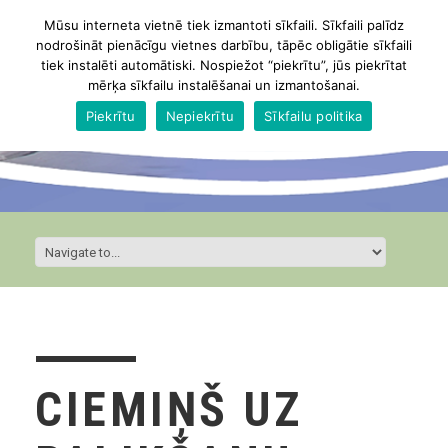
Mūsu interneta vietnē tiek izmantoti sīkfaili. Sīkfaili palīdz
nodrošināt pienācīgu vietnes darbību, tāpēc obligātie sīkfaili
tiek instalēti automātiski. Nospiežot “piekrītu”, jūs piekrītat
mērķa sīkfailu instalēšanai un izmantošanai.
Piekrītu
Nepiekrītu
Sīkfailu politika
CIEMIŅŠ UZ