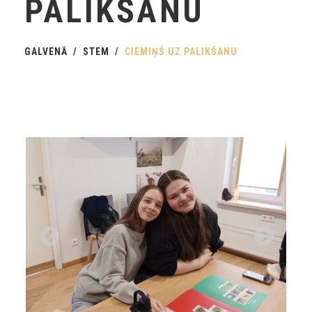
PALIKŠANU
GALVENĀ
STEM
CIEMIŅŠ UZ PALIKŠANU