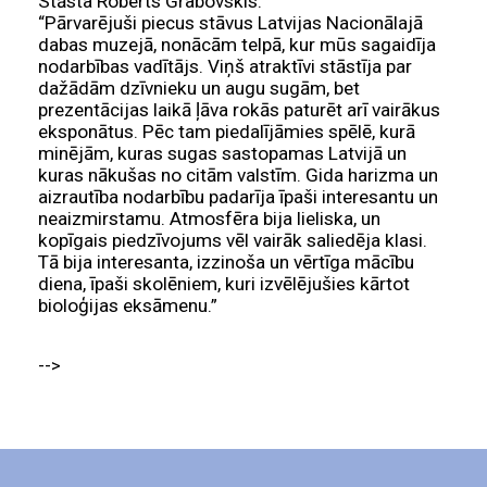
Stāsta Roberts Grabovskis:
“Pārvarējuši piecus stāvus Latvijas Nacionālajā
dabas muzejā, nonācām telpā, kur mūs sagaidīja
nodarbības vadītājs. Viņš atraktīvi stāstīja par
dažādām dzīvnieku un augu sugām, bet
prezentācijas laikā ļāva rokās paturēt arī vairākus
eksponātus. Pēc tam piedalījāmies spēlē, kurā
minējām, kuras sugas sastopamas Latvijā un
kuras nākušas no citām valstīm. Gida harizma un
aizrautība nodarbību padarīja īpaši interesantu un
neaizmirstamu. Atmosfēra bija lieliska, un
kopīgais piedzīvojums vēl vairāk saliedēja klasi.
Tā bija interesanta, izzinoša un vērtīga mācību
diena, īpaši skolēniem, kuri izvēlējušies kārtot
bioloģijas eksāmenu.”
-->