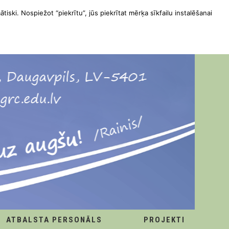
ātiski. Nospiežot “piekrītu”, jūs piekrītat mērķa sīkfailu instalēšanai
ATBALSTA PERSONĀLS
PROJEKTI