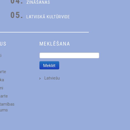
04.
ZINĀŠANAS
05.
LATVISKĀ KULTŪRVIDE
DUS
MEKLĒŠANA
i
arte
Latviešu
ēka
mi
karte
stamības
jums