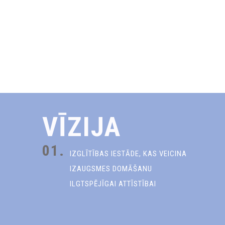
VĪZIJA
01.
IZGLĪTĪBAS IESTĀDE, KAS VEICINA
IZAUGSMES DOMĀŠANU
ILGTSPĒJĪGAI ATTĪSTĪBAI