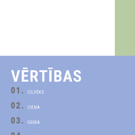
VĒRTĪBAS
01.
CILVĒKS
02.
CIEŅA
03.
GRIBA