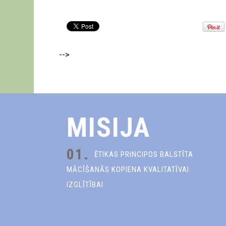
-->
MISIJA
01.
ĒTIKAS PRINCIPOS BALSTĪTA
MĀCĪŠANĀS KOPIENA KVALITATĪVAI
IZGLĪTĪBAI