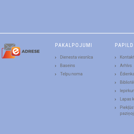
PAKALPOJUMI
PAPIL
Dienesta viesnīca
Kontakt
Baseins
Arhīvs
Telpu noma
Ēdienk
Bibliot
Iepirku
Lapas 
Piekļū
paziņo