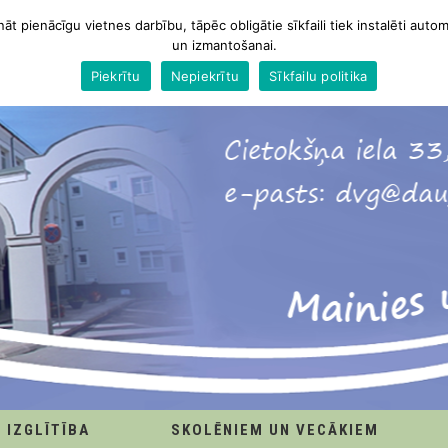
nāt pienācīgu vietnes darbību, tāpēc obligātie sīkfaili tiek instalēti autom
un izmantošanai.
Piekrītu
Nepiekrītu
Sīkfailu politika
IZGLĪTĪBA
SKOLĒNIEM UN VECĀKIEM