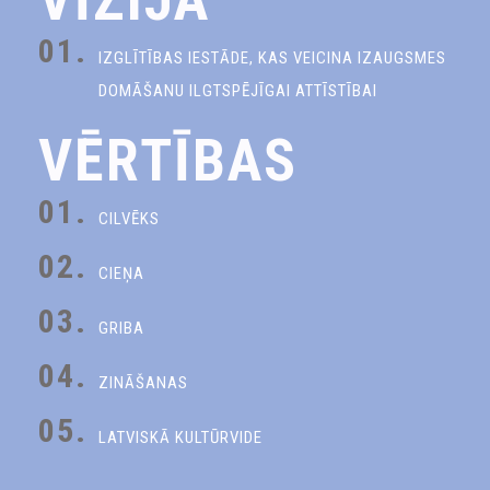
01.
IZGLĪTĪBAS IESTĀDE, KAS VEICINA IZAUGSMES
DOMĀŠANU ILGTSPĒJĪGAI ATTĪSTĪBAI
VĒRTĪBAS
01.
CILVĒKS
02.
CIEŅA
03.
GRIBA
04.
ZINĀŠANAS
05.
LATVISKĀ KULTŪRVIDE