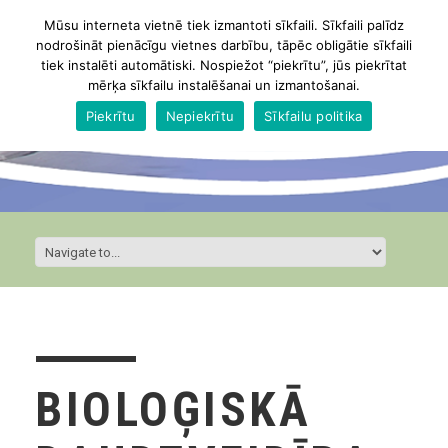
Mūsu interneta vietnē tiek izmantoti sīkfaili. Sīkfaili palīdz
nodrošināt pienācīgu vietnes darbību, tāpēc obligātie sīkfaili
tiek instalēti automātiski. Nospiežot “piekrītu”, jūs piekrītat
mērķa sīkfailu instalēšanai un izmantošanai.
Piekrītu
Nepiekrītu
Sīkfailu politika
BIOLOĢISKĀ