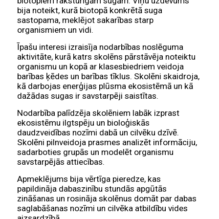
biotopiem raksturīgām sugām. Viņu uzdevums
bija noteikt, kurā biotopā konkrētā suga
sastopama, meklējot sakarības starp
organismiem un vidi.
Īpašu interesi izraisīja nodarbības noslēguma
aktivitāte, kurā katrs skolēns pārstāvēja noteiktu
organismu un kopā ar klasesbiedriem veidoja
barības ķēdes un barības tīklus. Skolēni skaidroja,
kā darbojas enerģijas plūsma ekosistēmā un kā
dažādas sugas ir savstarpēji saistītas.
Nodarbība palīdzēja skolēniem labāk izprast
ekosistēmu ilgtspēju un bioloģiskās
daudzveidības nozīmi dabā un cilvēku dzīvē.
Skolēni pilnveidoja prasmes analizēt informāciju,
sadarboties grupās un modelēt organismu
savstarpējās attiecības.
Apmeklējums bija vērtīga pieredze, kas
papildināja dabaszinību stundās apgūtās
zināšanas un rosināja skolēnus domāt par dabas
saglabāšanas nozīmi un cilvēka atbildību vides
aizsardzībā.