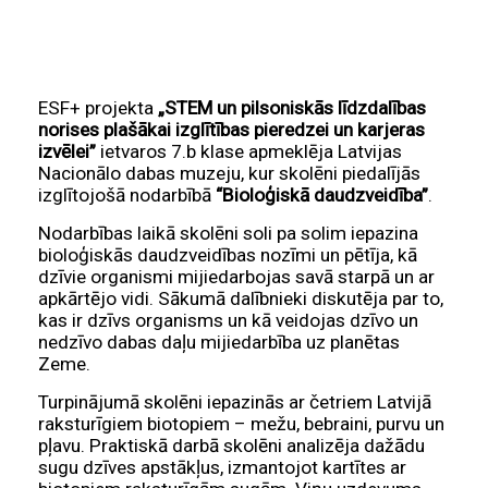
ESF+ projekta
„STEM un pilsoniskās līdzdalības
norises plašākai izglītības pieredzei un karjeras
izvēlei”
ietvaros 7.b klase apmeklēja Latvijas
Nacionālo dabas muzeju, kur skolēni piedalījās
izglītojošā nodarbībā
“Bioloģiskā daudzveidība”
.
Nodarbības laikā skolēni soli pa solim iepazina
bioloģiskās daudzveidības nozīmi un pētīja, kā
dzīvie organismi mijiedarbojas savā starpā un ar
apkārtējo vidi. Sākumā dalībnieki diskutēja par to,
kas ir dzīvs organisms un kā veidojas dzīvo un
nedzīvo dabas daļu mijiedarbība uz planētas
Zeme.
Turpinājumā skolēni iepazinās ar četriem Latvijā
raksturīgiem biotopiem – mežu, bebraini, purvu un
pļavu. Praktiskā darbā skolēni analizēja dažādu
sugu dzīves apstākļus, izmantojot kartītes ar