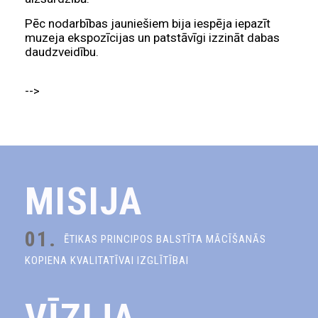
Pēc nodarbības jauniešiem bija iespēja iepazīt
muzeja ekspozīcijas un patstāvīgi izzināt dabas
daudzveidību.
-->
MISIJA
01.
ĒTIKAS PRINCIPOS BALSTĪTA MĀCĪŠANĀS
KOPIENA KVALITATĪVAI IZGLĪTĪBAI
VĪZIJA