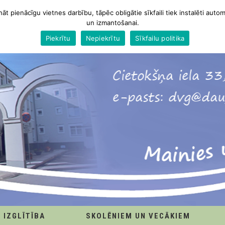
nāt pienācīgu vietnes darbību, tāpēc obligātie sīkfaili tiek instalēti autom
un izmantošanai.
Piekrītu
Nepiekrītu
Sīkfailu politika
IZGLĪTĪBA
SKOLĒNIEM UN VECĀKIEM