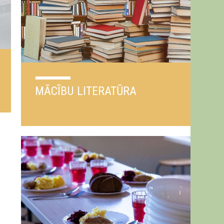
MĀCĪBU LITERATŪRA