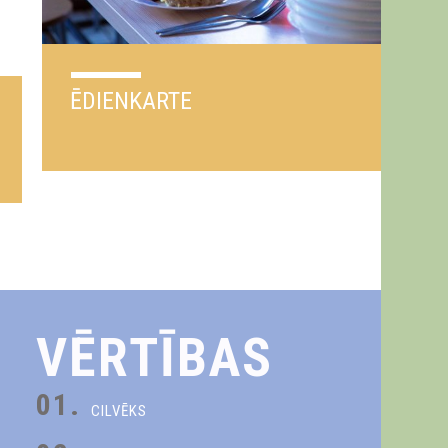
ĒDIENKARTE
VĒRTĪBAS
01.
CILVĒKS