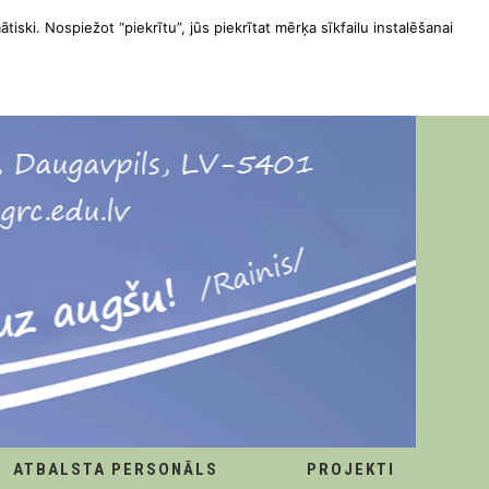
ātiski. Nospiežot “piekrītu”, jūs piekrītat mērķa sīkfailu instalēšanai
ATBALSTA PERSONĀLS
PROJEKTI