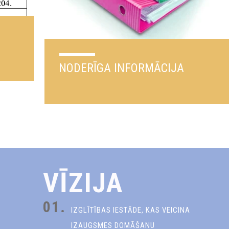
NODERĪGA INFORMĀCIJA
VĪZIJA
01.
IZGLĪTĪBAS IESTĀDE, KAS VEICINA
IZAUGSMES DOMĀŠANU