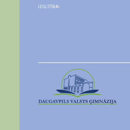
IZGLĪTĪBAI