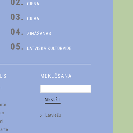
02.
CIEŅA
03.
GRIBA
04.
ZINĀŠANAS
05.
LATVISKĀ KULTŪRVIDE
DUS
MEKLĒŠANA
i
arte
ēka
Latviešu
mi
karte