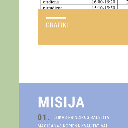
GRAFIKI
MISIJA
01.
ĒTIKAS PRINCIPOS BALSTĪTA
MĀCĪŠANĀS KOPIENA KVALITATĪVAI