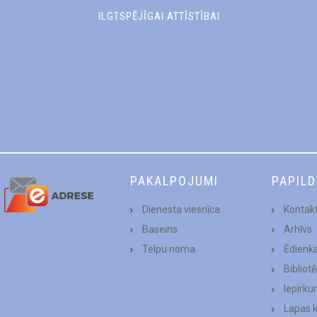
ILGTSPĒJĪGAI ATTĪSTĪBAI
PAKALPOJUMI
PAPIL
Dienesta viesnīca
Kontakt
Baseins
Arhīvs
Telpu noma
Ēdienk
Bibliot
Iepirku
Lapas 