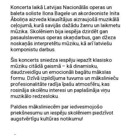
Koncerta laikā Latvijas Nacionālās operas un
baleta soliste Ilona Bagele un akordeoniste Inita
Āboliņa aizveda klausītājus aizraujošā muzikālā
ceļojumā, kurā savijās dažādu žanru un laikmetu
mūzika. Skolēniem bija iespēja dzirdēt gan
pasaulslavenus operas skaņdarbus, gan džeza
noskaņās interpretētu mūziku, kā arī latviešu
komponistu darbus.
Šis koncerts sniedza iespēju iepazīt klasisko
mūziku citādā gaismā – kā dinamisku,
daudzveidīgu un emocionāli bagātu mākslas
formu. Dzīvā izpildījuma tuvums un mākslinieču
profesionalitāte radīja īpašu atmosfēru, kas
rosināja skolēnu interesi un paplašināja viņu
muzikālo redzesloku.
Paldies māksliniecēm par iedvesmojošo
priekšnesumu un iespēju skolēniem piedzīvot
augstvērtīgu kultūras notikumu!