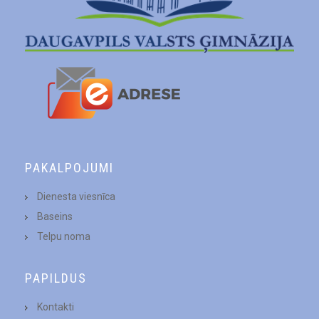
PAKALPOJUMI
Dienesta viesnīca
Baseins
Telpu noma
PAPILDUS
Kontakti