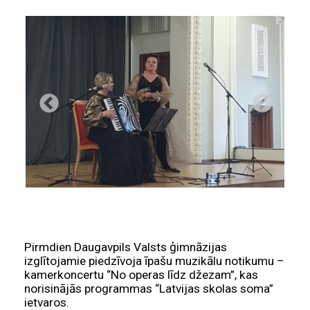
Pirmdien Daugavpils Valsts ģimnāzijas
izglītojamie piedzīvoja īpašu muzikālu notikumu –
kamerkoncertu “No operas līdz džezam”, kas
norisinājās programmas “Latvijas skolas soma”
ietvaros.