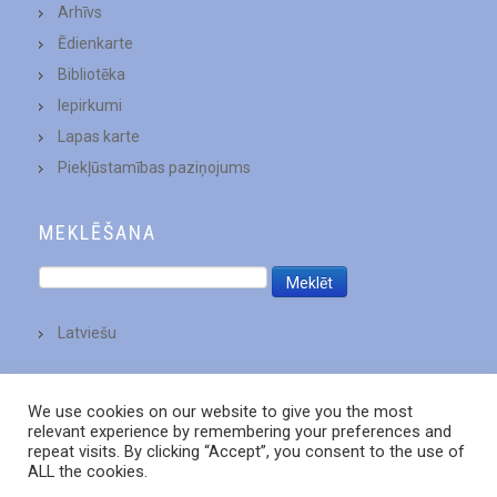
Arhīvs
Ēdienkarte
Bibliotēka
Iepirkumi
Lapas karte
Piekļūstamības paziņojums
MEKLĒŠANA
Latviešu
We use cookies on our website to give you the most
relevant experience by remembering your preferences and
repeat visits. By clicking “Accept”, you consent to the use of
ALL the cookies.