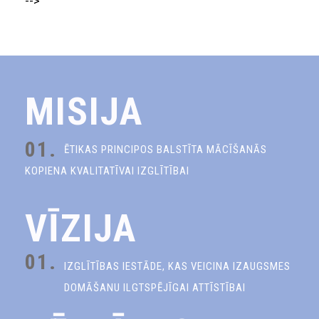
-->
MISIJA
01.
ĒTIKAS PRINCIPOS BALSTĪTA MĀCĪŠANĀS
KOPIENA KVALITATĪVAI IZGLĪTĪBAI
VĪZIJA
01.
IZGLĪTĪBAS IESTĀDE, KAS VEICINA IZAUGSMES
DOMĀŠANU ILGTSPĒJĪGAI ATTĪSTĪBAI