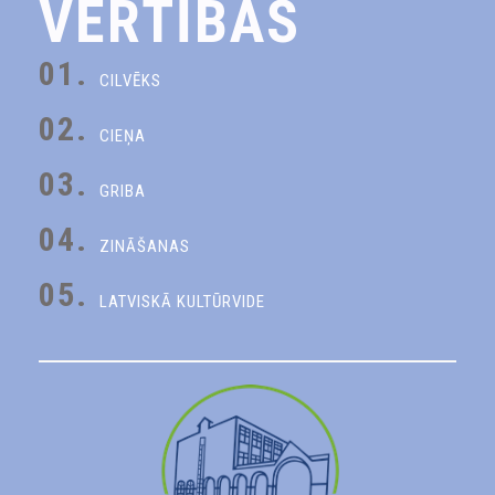
VĒRTĪBAS
01.
CILVĒKS
02.
CIEŅA
03.
GRIBA
04.
ZINĀŠANAS
05.
LATVISKĀ KULTŪRVIDE