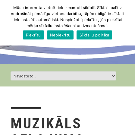
Mūsu interneta vietnē tiek izmantoti sīkfaili. Sīkfaili palīdz
nodrošināt pienācīgu vietnes darbību, tāpēc obligātie sīkfaili
tiek instalēti automātiski. Nospiežot “piekrītu”, jūs piekrītat
mērķa sīkfailu instalēšanai un izmantošanai.
Piekrītu
Nepiekrītu
Sīkfailu politika
MUZIKĀLS