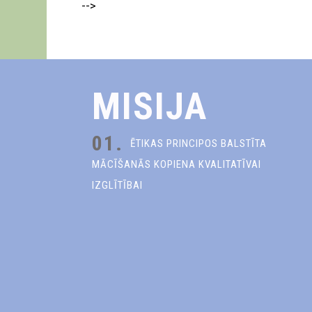
-->
MISIJA
01.
ĒTIKAS PRINCIPOS BALSTĪTA
MĀCĪŠANĀS KOPIENA KVALITATĪVAI
IZGLĪTĪBAI