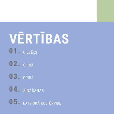
VĒRTĪBAS
01.
CILVĒKS
02.
CIEŅA
03.
GRIBA
04.
ZINĀŠANAS
05.
LATVISKĀ KULTŪRVIDE