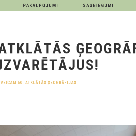
PAKALPOJUMI
SASNIEGUMI
 ATKLĀTĀS ĢEOGRĀ
UZVARĒTĀJUS!
SVEICAM 50. ATKLĀTĀS ĢEOGRĀFIJAS