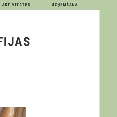
AKTIVITĀTES
UZŅEMŠANA
FIJAS