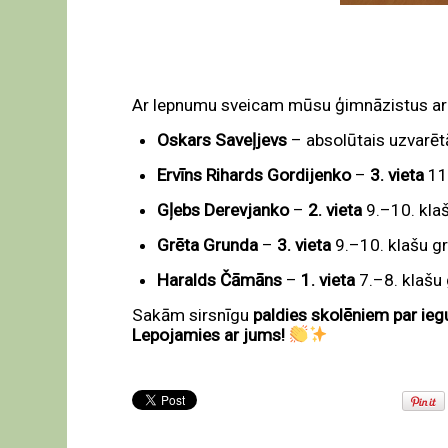
Ar lepnumu sveicam mūsu ģimnāzistus ar
Oskars Saveļjevs
– absolūtais uzvarēt
Ervīns Rihards Gordijenko
–
3. vieta
11
Gļebs Derevjanko
–
2. vieta
9.–10. kla
Grēta Grunda
–
3. vieta
9.–10. klašu g
Haralds Čāmāns
–
1. vieta
7.–8. klašu
Sakām sirsnīgu
paldies skolēniem par ieg
Lepojamies ar jums!