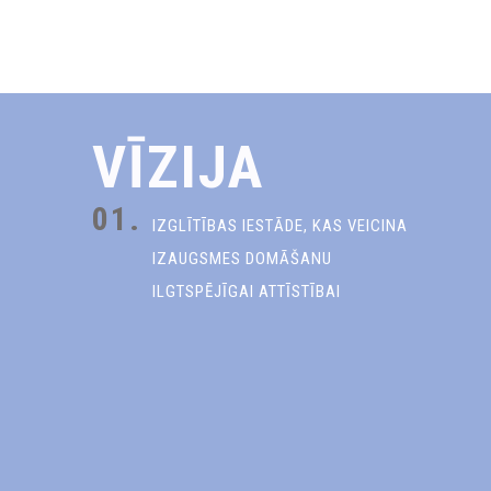
VĪZIJA
01.
IZGLĪTĪBAS IESTĀDE, KAS VEICINA
IZAUGSMES DOMĀŠANU
ILGTSPĒJĪGAI ATTĪSTĪBAI