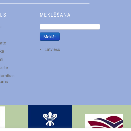
DUS
MEKLĒŠANA
i
arte
Latviešu
ēka
mi
karte
stamības
jums