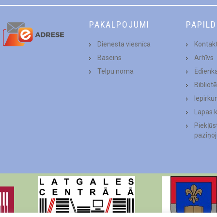
PAKALPOJUMI
PAPIL
Dienesta viesnīca
Kontakt
Baseins
Arhīvs
Telpu noma
Ēdienk
Bibliot
Iepirku
Lapas 
Piekļū
paziņo