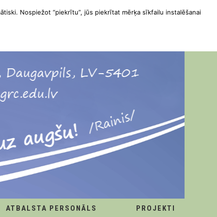
ātiski. Nospiežot “piekrītu”, jūs piekrītat mērķa sīkfailu instalēšanai
ATBALSTA PERSONĀLS
PROJEKTI