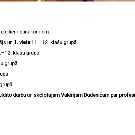
 izciliem panākumiem:
ājs un
1. vieta
11.–12. klašu grupā
.–12. klašu grupā
šu grupā
rupā
 grupā
uldīto darbu
un
skolotājam Valērijam Dudeničam par profesi