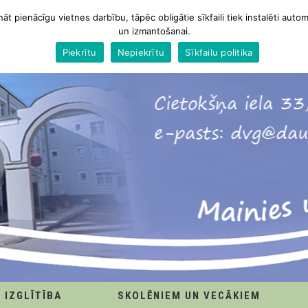
nāt pienācīgu vietnes darbību, tāpēc obligātie sīkfaili tiek instalēti autom
un izmantošanai.
Piekrītu
Nepiekrītu
Sīkfailu politika
IZGLĪTĪBA
SKOLĒNIEM UN VECĀKIEM